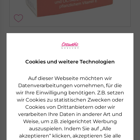
DR. GRANDEL HEALTH
WEIZENKEIMÖL PLUS KAPSELN
Gelantinekapseln mit Weizenkeimöl &
Octacosanol
Cookies und weitere Technologien
Auf dieser Webseite möchten wir
€ 35,90
100 Stück (100 ST)
Datenverarbeitungen vornehmen, für die
€ 359,00 pro 1000 ST
wir Ihre Einwilligung benötigen. Z.B. setzen
sofort lieferbar
wir Cookies zu statistischen Zwecken oder
Cookies von Drittanbietern oder wir
zum Produkt
verarbeiten Ihre Daten in anderer Art und
Weise, um z.B. zielgerichtet Werbung
auszuspielen. Indem Sie auf „Alle
akzeptieren“ klicken, akzeptieren Sie alle