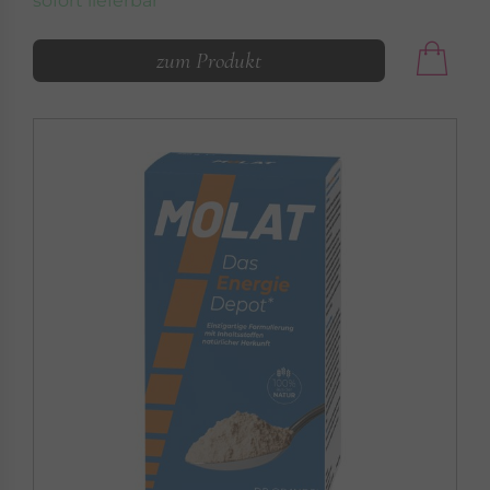
sofort lieferbar
DR. GRANDEL HEALTH PRODUCTS
zum Produkt
GELENKE
Gelenk PLUS Hyaluron
Gelenke »