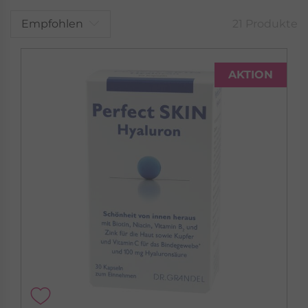
Empfohlen
21 Produkte
DR. GRANDEL HEALTH PRODUCTS
PHYTO-SPEZIALITÄTEN
Die Kraft der Pflanzen
AKTION
PHYTO-Spezialitäten »