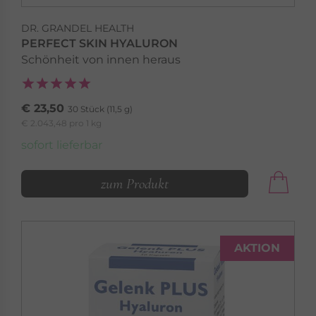
DR. GRANDEL HEALTH PRODUCTS
DR. GRANDEL HEALTH
AMINOSÄUREN
PERFECT SKIN HYALURON
Aminogran
Schönheit von innen heraus
Aminosäuren »
€ 23,50
30 Stück (11,5 g)
€ 2.043,48 pro 1 kg
sofort lieferbar
zum Produkt
AKTION