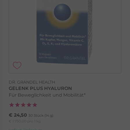
DR. GRANDEL HEALTH PRODUCTS
BEAUTY SPECIALS
Perfect SKIN
Hyaluron
Beauty Specials »
DR. GRANDEL HEALTH
GELENK PLUS HYALURON
Für Beweglichkeit und Mobilität*
€ 24,50
30 Stück (14 g)
€ 1.750,00 pro 1 kg