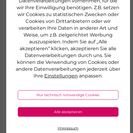
Datenverarbeitungen vornehmen, für die
wir Ihre Einwilligung benötigen. Z.B. setzen
wir Cookies zu statistischen Zwecken oder
€ 9,90
1 Stück
Cookies von Drittanbietern oder wir
verarbeiten Ihre Daten in anderer Art und
sofort lieferbar
Weise, um z.B. zielgerichtet Werbung
auszuspielen. Indem Sie auf „Alle
zum Produkt
akzeptieren“ klicken, akzeptieren Sie alle
Datenverarbeitungen durch uns. Sie
können die Verwendung von Cookies oder
andere Datenverarbeitungen jederzeit über
Ihre
Einstellungen
anpassen.
Nur technisch notwendige Cookies
Alle akzeptieren
Impressum