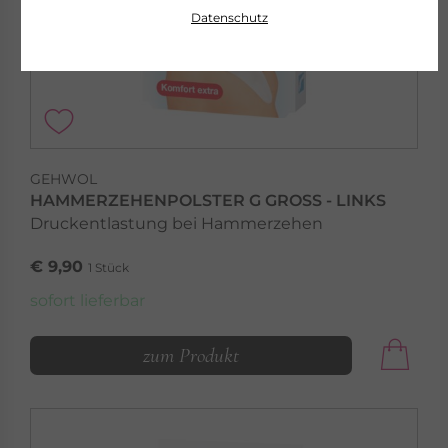
Datenschutz
GEHWOL
HAMMERZEHENPOLSTER G GROSS - LINKS
Druckentlastung bei Hammerzehen
€ 9,90
1 Stück
sofort lieferbar
zum Produkt