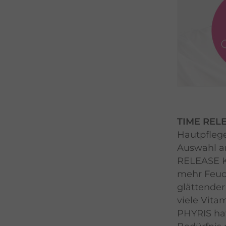
TIME REL
Hautpflege
Auswahl a
RELEASE K
mehr Feuch
glättender
viele Vita
PHYRIS hat