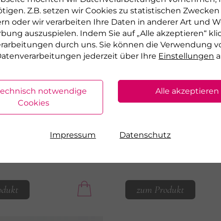
tigen. Z.B. setzen wir Cookies zu statistischen Zwecke
rn oder wir verarbeiten Ihre Daten in anderer Art und We
rbung auszuspielen. Indem Sie auf „Alle akzeptieren“ kli
PHYRIS
verarbeitungen durch uns. Sie können die Verwendung v
LEASE
TIME RELEASE
atenverarbeitungen jederzeit über Ihre
Einstellungen
a
 ANTI-AGE
COLLAGEN FILLER
Anti Aging Serum
Langfristig verbesser
technisch notwendige
Alle akzeptieren
Festigkeit der Haut
Cookies
90
30 ml
€ 40,90
o 1 l
30 ml
€ 1.363,33 pro 1 l
Impressum
Datenschutz
erbar
sofort lieferbar
odukt
zum Produkt