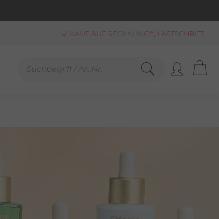
KAUF AUF RECHNUNG**, LASTSCHRIFT
PAYPAL
SCHNELLE LIEFERUNG (BEI VERFÜGBARKEIT)
FREUNDLICHER SERVICE 0800-808159
GEPRÜFTER, ZERTIFIZIERTER SHOP
SANDKOSTENFREIE LIEFERUNG AB 25,00 € BESTELLWERT