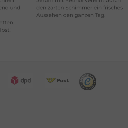
chnell
Serum mit Retinol verleiht durch
hend und
den zarten Schimmer ein frisches
Aussehen den ganzen Tag.
etten.
lbst!