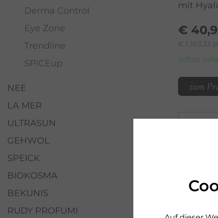
mit Hyal
Derma Control
Eye Zone
€ 40,
€ 1.363,33 pr
Trendline
sofort lief
SPICEup
zum Pr
NEE
LA MER
ULTRASUN
GEHWOL
SPEICK
BIOKOSMA
Coo
BEKUNIS
RUDY PROFUMI
Auf dieser We