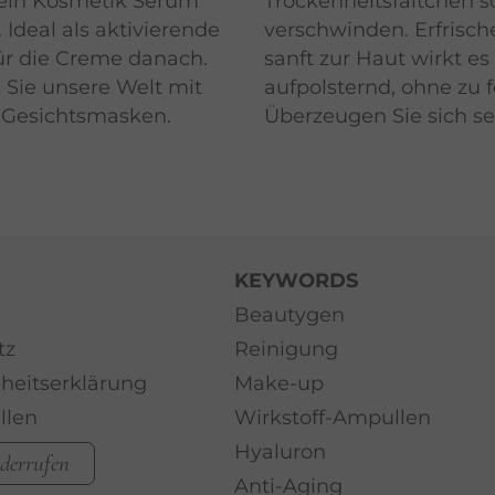
 ein Kosmetik Serum
Trockenheitsfältchen s
 Ideal als aktivierende
verschwinden. Erfrisc
ür die Creme danach.
sanft zur Haut wirkt es
Sie unsere Welt mit
aufpolsternd, ohne zu f
 Gesichtsmasken.
Überzeugen Sie sich se
KEYWORDS
Beautygen
tz
Reinigung
iheitserklärung
Make-up
llen
Wirkstoff-Ampullen
Hyaluron
iderrufen
Anti-Aging