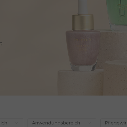
?
eich
Anwendungsbereich
Pflegewi