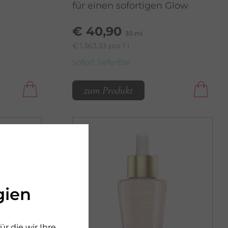
für einen sofortigen Glow
€ 40,90
30 ml
€ 1.363,33 pro 1 l
sofort lieferbar
zum Produkt
gien
r die wir Ihre