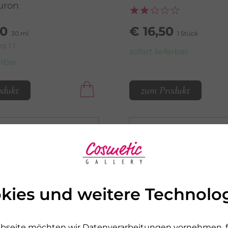
uron
90
€ 16,50
30 ml
1 Stück
o 1 l
sofort lieferbar
erbar
odukt
zum Produkt
kies und weitere Technolo
bseite möchten wir Datenverarbeitungen vornehmen, fü