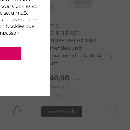
n oder Cookies von
ise, um z.B.
cken, akzeptieren
PHYRIS
on Cookies oder
TIME RELEASE
npassen.
PEPTIDE RELAX-LIFT
te
Glättendes und
entspannendes Anti-Aging
Serum
€ 40,90
30 ml
€ 1.363,33 pro 1 l
sofort lieferbar
zum Produkt