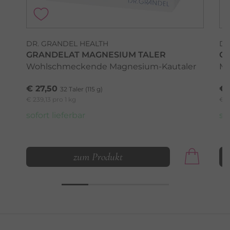
DR. GRANDEL HEALTH
DR
GRANDELAT MAGNESIUM TALER
G
Wohlschmeckende Magnesium-Kautaler
Ma
€ 27,50
€ 
32 Taler (115 g)
€ 239,13 pro 1 kg
€ 3
sofort lieferbar
so
zum Produkt