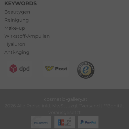
KEYWORDS
Beautygen
Reinigung
Make-up
Wirkstoff-Ampullen
Hyaluron
Anti-Aging
cosmetic-gallery.at
2026 Alle Preise inkl. MwSt., zzgl. *
Versand
| **Bonität
vorausgesetzt