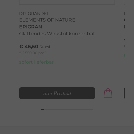
DR. GRANDEL
DR.
ELEMENTS OF NATURE
GRA
EPIGRAN
Bal
Glättendes Wirkstoffkonzentrat
€ 10
€ 46,50
€ 262
30 ml
€ 1.550,00 pro 1 l
sofo
sofort lieferbar
zum Produkt