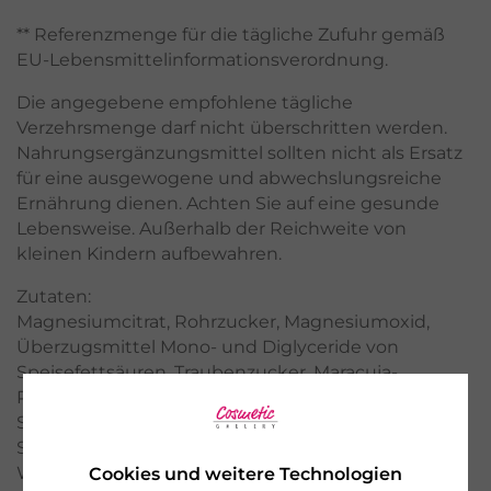
** Referenzmenge für die tägliche Zufuhr gemäß
EU-Lebensmittelinformationsverordnung.
Die angegebene empfohlene tägliche
Verzehrsmenge darf nicht überschritten werden.
Nahrungsergänzungsmittel sollten nicht als Ersatz
für eine ausgewogene und abwechslungsreiche
Ernährung dienen. Achten Sie auf eine gesunde
Lebensweise. Außerhalb der Reichweite von
kleinen Kindern aufbewahren.
Zutaten:
Magnesiumcitrat, Rohrzucker, Magnesiumoxid,
Überzugsmittel Mono- und Diglyceride von
Speisefettsäuren, Traubenzucker, Maracuja-
Pulver, Trennmittel Magnesiumsalze der
Speisefettsäuren, Feuchthaltemittel Glycerin und
Sorbit, natürliches Aroma, Säuerungsmittel
Weinsäure (L+).
Cookies und weitere Technologien