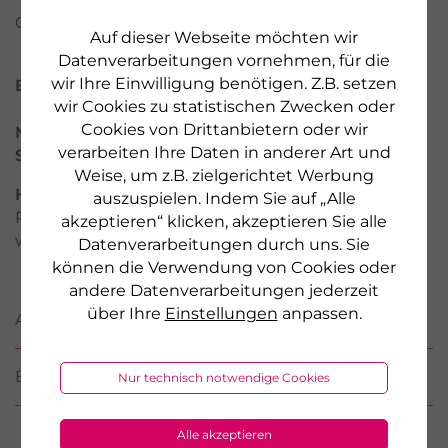
Glutenfrei – milchzuckerfrei - hefefrei
Auf dieser Webseite möchten wir
Datenverarbeitungen vornehmen, für die
wir Ihre Einwilligung benötigen. Z.B. setzen
Eigenschaften des Produkts
wir Cookies zu statistischen Zwecken oder
Cookies von Drittanbietern oder wir
Marke:
DR. GRANDEL HEALTH
verarbeiten Ihre Daten in anderer Art und
Serie:
Mineralstoffe & Spurenelemente
Weise, um z.B. zielgerichtet Werbung
Hersteller:
Made by DR. GRANDEL GmbH,
auszuspielen. Indem Sie auf „Alle
Pfladergasse 7 - 13, 86150 Augsburg, GERMANY,
akzeptieren“ klicken, akzeptieren Sie alle
www.grandel.de
Datenverarbeitungen durch uns. Sie
können die Verwendung von Cookies oder
andere Datenverarbeitungen jederzeit
über Ihre
Einstellungen
anpassen.
ANWENDUNG
BEWERTUNGEN
Nur technisch notwendige Cookies
Alle akzeptieren