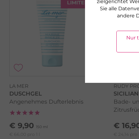
zielgerichtet We
LIMITED
Sie alle Daten
andere D
Nur 
LA MER
RUDY PR
DUSCHGEL
SICILIA
Angenehmes Dufterlebnis
Bade- u
Zitrusfr
€ 9,90
€ 16,9
150 ml
€ 66,00 pro 1 l
€ 24,14 pro 1