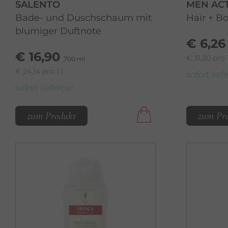
SALENTO
MEN AC
Bade- und Duschschaum mit
Hair + B
blumiger Duftnote
€ 6,26
€ 16,90
€ 31,30 pro 1
700 ml
€ 24,14 pro 1 l
sofort lief
sofort lieferbar
zum Produkt
zum Pr