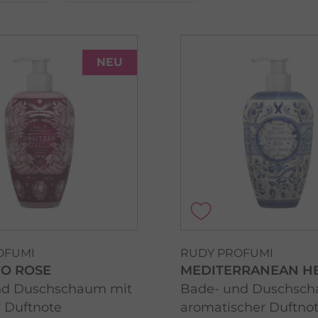
NEU
OFUMI
RUDY PROFUMI
NO ROSE
MEDITERRANEAN H
nd Duschschaum mit
Bade- und Duschsch
 Duftnote
aromatischer Duftno