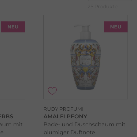
25 Produkte
NEU
NEU
RUDY PROFUMI
ERBS
AMALFI PEONY
aum mit
Bade- und Duschschaum mit
te
blumiger Duftnote