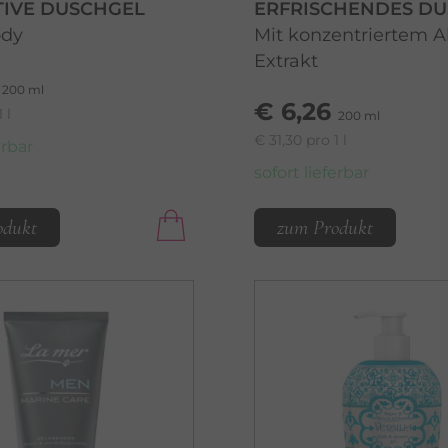
TIVE DUSCHGEL
ERFRISCHENDES D
ody
Mit konzentriertem A
Extrakt
200 ml
€ 6,26
 l
200 ml
€ 31,30 pro 1 l
erbar
sofort lieferbar
odukt
zum Produkt