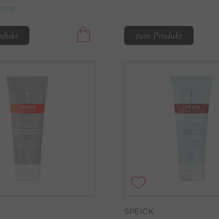
erbar
odukt
zum Produkt
SPEICK