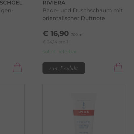
USCHGEL
RIVIERA
lgen-
Bade- und Duschschaum mit
orientalischer Duftnote
€ 16,90
700 ml
€ 24,14 pro 1 l
sofort lieferbar
zum Produkt