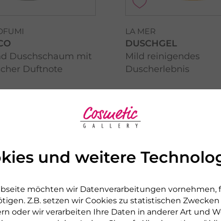
OFUMI
LA MER
CO
DUSCHGEL
nd Duschschaum mit
Mild reinigendes
scher Duftnote
Duscherlebnis
0
€ 11,90
700 ml
150 ml
 l
€ 79,33 pro 1 l
erbar
sofort lieferbar
kies und weitere Technolo
odukt
zum Produkt
bseite möchten wir Datenverarbeitungen vornehmen, fü
tigen. Z.B. setzen wir Cookies zu statistischen Zwecke
rn oder wir verarbeiten Ihre Daten in anderer Art und We