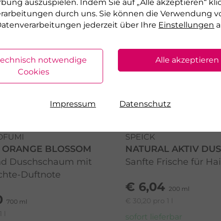
rbung auszuspielen. Indem Sie auf „Alle akzeptieren“ kli
verarbeitungen durch uns. Sie können die Verwendung v
atenverarbeitungen jederzeit über Ihre
Einstellungen
a
technisch notwendige
Alle akzeptieren
Cookies
Impressum
Datenschutz
OFUMI
SPEICK
N ORANGE BLOSSOM
NATURAL AKTIV DU
nd Duschschaum mit
Sanfte Frische für Ha
üchte-Duftnote
€ 6,04
200 ml
0
€ 30,20 pro 1 l
700 ml
 l
sofort lieferbar