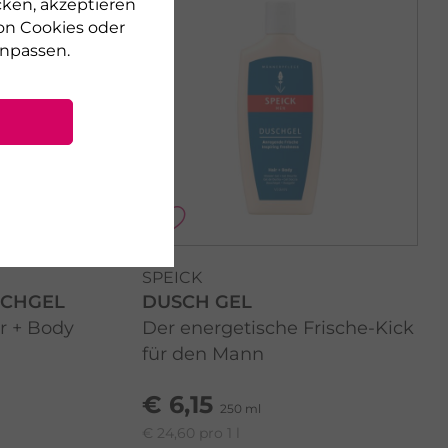
cken, akzeptieren
on Cookies oder
npassen.
SPEICK
SCHGEL
DUSCH GEL
ir + Body
Der energetische Frische-Kick
für den Mann
€ 6,15
250 ml
€ 24,60 pro 1 l