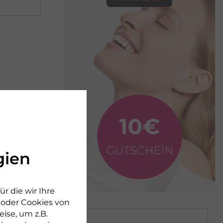
gien
r die wir Ihre
n oder Cookies von
ise, um z.B.