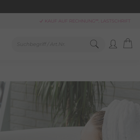
KAUF AUF RECHNUNG**, LASTSCHRIFT
PAYPAL
SCHNELLE LIEFERUNG (BEI VERFÜGBARKEIT)
FREUNDLICHER SERVICE 0800-808159
GEPRÜFTER, ZERTIFIZIERTER SHOP
SANDKOSTENFREIE LIEFERUNG AB 25,00 € BESTELLWERT