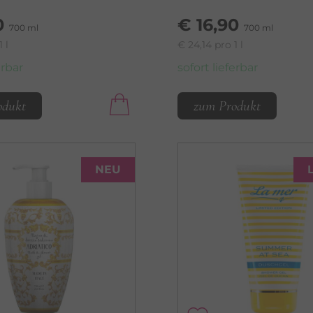
0
€ 16,90
700 ml
700 ml
 l
€ 24,14 pro 1 l
erbar
sofort lieferbar
odukt
zum Produkt
NEU