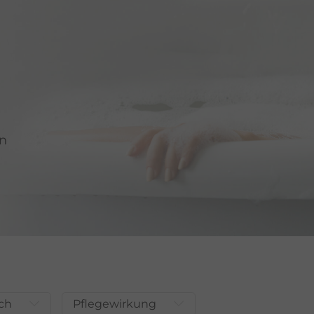
rn
ch
Pflegewirkung