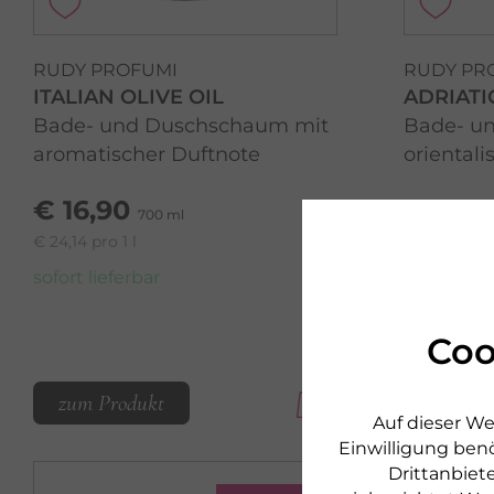
RUDY PROFUMI
RUDY PR
ITALIAN OLIVE OIL
ADRIATI
Bade- und Duschschaum mit
Bade- u
aromatischer Duftnote
orientali
€ 16,90
€ 16,9
700 ml
€ 24,14 pro 1 l
€ 24,14 pro 1
sofort lieferbar
sofort lief
Coo
zum Produkt
zum Pr
Auf dieser We
Einwilligung benö
Drittanbiete