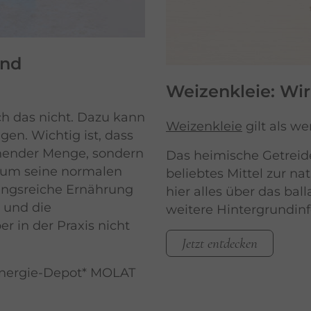
und
Weizenkleie: Wi
ch das nicht. Dazu kann
Weizenkleie
gilt als wer
en. Wichtig ist, dass
chender Menge, sondern
Das heimische Getreide
, um seine normalen
beliebtes Mittel zur n
ungsreiche Ernährung
hier alles über das bal
 und die
weitere Hintergrundin
er in der Praxis nicht
Jetzt entdecken
 Energie-Depot* MOLAT