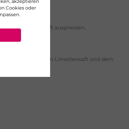
cken, akzeptieren
on Cookies oder
npassen.
e abreiben, den Saft auspressen.
 Limettenschale, dem Limettensaft und dem