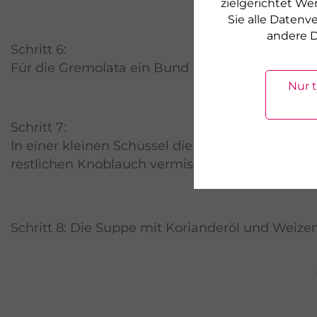
zielgerichtet We
Sie alle Daten
andere D
Schritt 6:
Für die Gremolata ein Bund Koriandergrün wasc
Nur 
Schritt 7:
In einer kleinen Schüssel die DR. GRANDEL We
restlichen Knoblauch vermischen.
Schritt 8: Die Suppe mit Korianderöl und Weiz