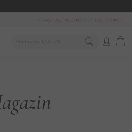
KAUF AUF RECHNUNG**, LASTSCHRIFT
PAYPAL
SCHNELLE LIEFERUNG (BEI VERFÜGBARKEIT)
FREUNDLICHER SERVICE 0800-808159
GEPRÜFTER, ZERTIFIZIERTER SHOP
SANDKOSTENFREIE LIEFERUNG AB 25,00 € BESTELLWERT
agazin