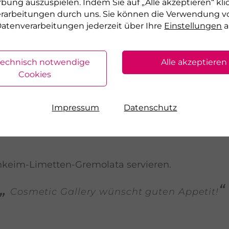
rbung auszuspielen. Indem Sie auf „Alle akzeptieren“ kli
verarbeitungen durch uns. Sie können die Verwendung v
atenverarbeitungen jederzeit über Ihre
Einstellungen
a
hen und fein hacken. Die Schale einer Bio-Limett
technisch notwendige
Alle akzeptieren
Cookies
izenkeime mit dem Koriander, der abgeriebenen
Impressum
Datenschutz
enkeim-Limetten-Gremolata servieren.
Cosmetic Gallery wünscht guten Appetit!