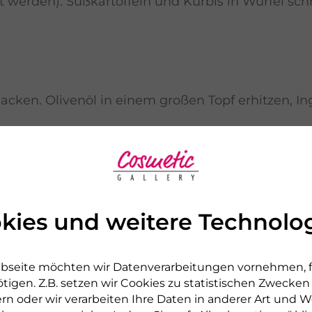
 werden). Süßkartoffeln und Kürbis in Würfel sch
cken. Olivenöl in einem großen Topf erhitzen, In
ürierstab pürieren (Spritzschutz). Mit Chilipulv
kies und weitere Technolo
bseite möchten wir Datenverarbeitungen vornehmen, fü
, sehr fein hacken und mindestens 15 Minuten im 
tigen. Z.B. setzen wir Cookies zu statistischen Zwecke
Koriander im Öl belassen.
rn oder wir verarbeiten Ihre Daten in anderer Art und We