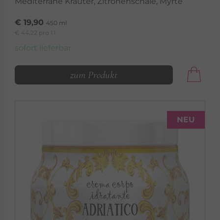
Mediterrane Kräuter, Zitronenschale, Myrte
€ 19,90
450 ml
€ 44,22 pro 1 l
sofort lieferbar
zum Produkt
NEU