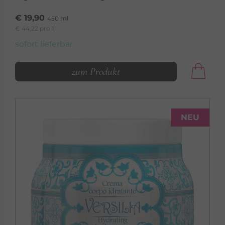
€ 19,90
450 ml
€ 44,22 pro 1 l
sofort lieferbar
zum Produkt
NEU