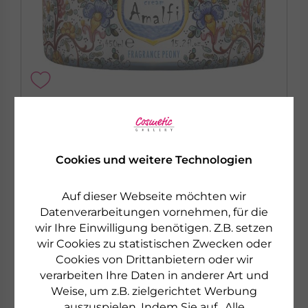
RUDY PROFUMI
AMALFI PEONY
Feuchtigkeitsspendende, intensiv duftende,
Cookies und weitere Technologien
nicht fettende Körpercreme
€ 19,90
Auf dieser Webseite möchten wir
450 ml
€ 44,22 pro 1 l
Datenverarbeitungen vornehmen, für die
wir Ihre Einwilligung benötigen. Z.B. setzen
sofort lieferbar
wir Cookies zu statistischen Zwecken oder
Cookies von Drittanbietern oder wir
zum Produkt
verarbeiten Ihre Daten in anderer Art und
Weise, um z.B. zielgerichtet Werbung
auszuspielen. Indem Sie auf „Alle