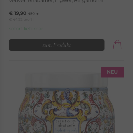
Vetiver, Rhabarber, Ingwer, Bergamotte
€ 19,90
450 ml
€ 44,22 pro 1 l
sofort lieferbar
zum Produkt
NEU