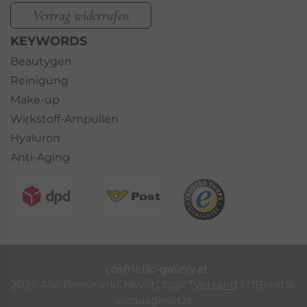
Vertrag widerrufen
KEYWORDS
Beautygen
Reinigung
Make-up
Wirkstoff-Ampullen
Hyaluron
Anti-Aging
cosmetic-gallery.at
2026 Alle Preise inkl. MwSt., zzgl. *
Versand
| **Bonität
vorausgesetzt