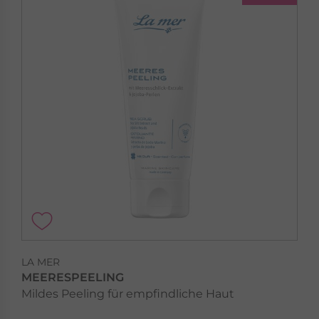
LA MER
MED+ ANTI SPOT
Systempflege für unreine Haut mit marinen
Wirkstoffen
MED+ Anti Spot »
LA MER
MEERESPEELING
Mildes Peeling für empfindliche Haut