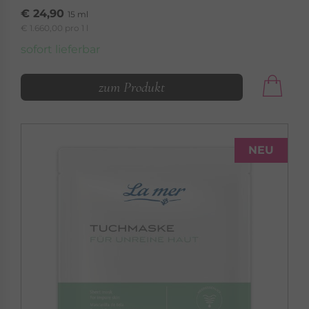
€ 24,90
15 ml
€ 1.660,00 pro 1 l
sofort lieferbar
zum Produkt
LA MER
SUMMER AT SEA
NEU
Duftende Pflege nach Sommer, Sonne, Strand
und Meer
Summer at Sea »