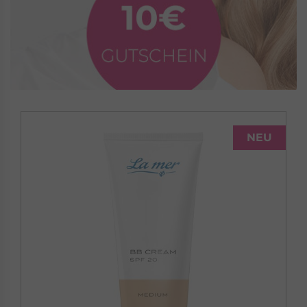
NEU
LA MER
WINTER AT SEA
Duftende Pflege nach Orange und Vanille
Winter at Sea »