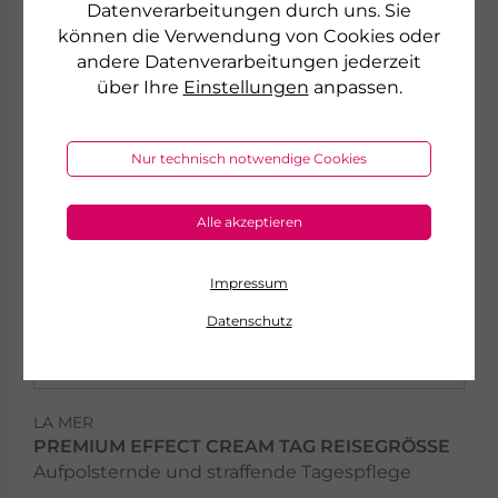
NEU
Datenverarbeitungen durch uns. Sie
können die Verwendung von Cookies oder
andere Datenverarbeitungen jederzeit
über Ihre
Einstellungen
anpassen.
Nur technisch notwendige Cookies
LA MER
Alle akzeptieren
MED+ ANTI DRY
Systempflege für Ihre tockene, lipidarme Haut
Impressum
Datenschutz
MED+ Anti Dry »
LA MER
PREMIUM EFFECT CREAM TAG REISEGRÖSSE
Aufpolsternde und straffende Tagespflege