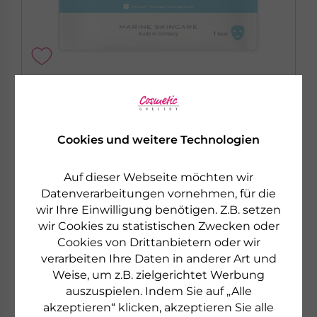
LA MER
TUCHMASKE FÜR FEUCHTIGKEITSARME HAUT
Wirkt gegen Trockenheitsfältchen
Cookies und weitere Technologien
LA MER
MED+ ANTI STRESS
Systempflege für Ihre gestresste Haut
€ 7,50
Auf dieser Webseite möchten wir
1 ST
€ 7.500,00 pro 1000 ST
Datenverarbeitungen vornehmen, für die
wir Ihre Einwilligung benötigen. Z.B. setzen
MED+ Anti Stress »
sofort lieferbar
wir Cookies zu statistischen Zwecken oder
Cookies von Drittanbietern oder wir
zum Produkt
verarbeiten Ihre Daten in anderer Art und
Weise, um z.B. zielgerichtet Werbung
auszuspielen. Indem Sie auf „Alle
akzeptieren“ klicken, akzeptieren Sie alle