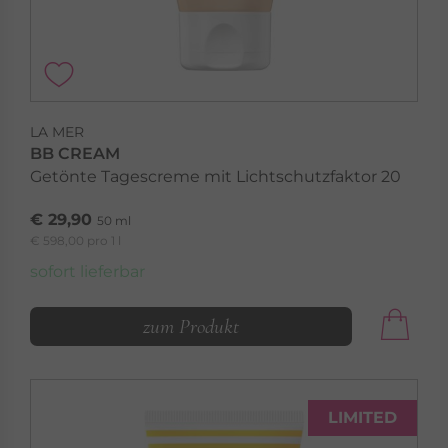
LA MER
BB CREAM
Getönte Tagescreme mit Lichtschutzfaktor 20
€ 29,90
50 ml
LA MER
€ 598,00 pro 1 l
ORIGIN OF
Nähren Sie Ihre Haut mit dem Klassiker mariner
sofort lieferbar
Pflege
zum Produkt
Origin Of »
LIMITED