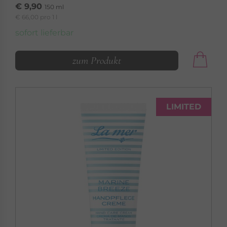
€ 9,90
150 ml
€ 66,00 pro 1 l
sofort lieferbar
zum Produkt
LIMITED