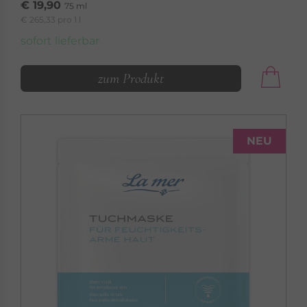
€ 19,90
75 ml
€ 265,33 pro 1 l
sofort lieferbar
zum Produkt
LA MER
NEU
MED+ ANTI AGE
Systempflege gegen die Zeichen der
Hautalterung
MED+ Anti Age »