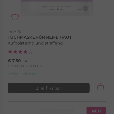
LA MER
TUCHMASKE FÜR REIFE HAUT
LA MER
Aufpolsternd und straffend
MED+ ANTI RED
Therapiebegleitende Pflege bei Couperose &
Rosazea
€ 7,50
1 ST
€ 7.500,00 pro 1000 ST
MED+ Anti Red »
sofort lieferbar
zum Produkt
NEU