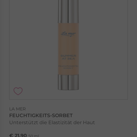
LA MER
MEN MARINE CARE
Sei der du bist
Men Marine Care »
LA MER
FEUCHTIGKEITS-SORBET
Unterstützt die Elastizität der Haut
€ 21,90
50 ml