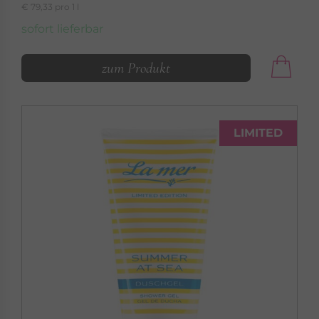
€ 79,33 pro 1 l
sofort lieferbar
zum Produkt
LIMITED
LA MER
SPECIALS
Exklusive Pflege-Highlights
Specials »