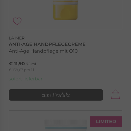
LA MER
ANTI-AGE HANDPFLEGECREME
Anti‑Age Handpflege mit Q10
€ 11,90
75 ml
€ 158,67 pro 1 l
sofort lieferbar
zum Produkt
LIMITED