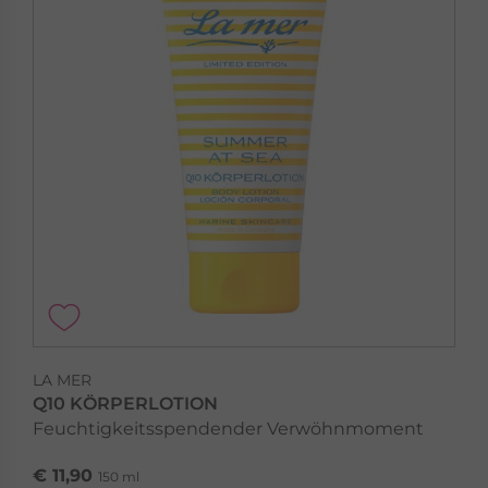
LA MER
GESCHENKSETS
Besondere Geschenkideen
Geschenksets »
LA MER
Q10 KÖRPERLOTION
Feuchtigkeitsspendender Verwöhnmoment
€ 11,90
150 ml