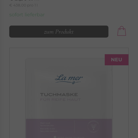
€ 438,00 pro 1 l
sofort lieferbar
zum Produkt
LA MER
MED
NEU
Grundpflege für empfindliche & trockene Haut
MED »