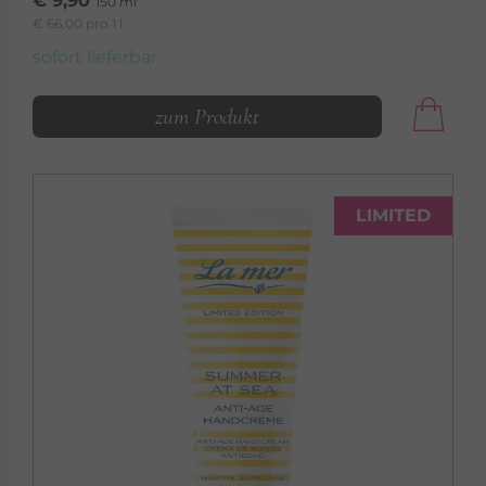
€ 9,90
150 ml
€ 66,00 pro 1 l
sofort lieferbar
zum Produkt
LIMITED
LA MER
SEREN
Hochkonzentrierte Intensivpflege
Seren »