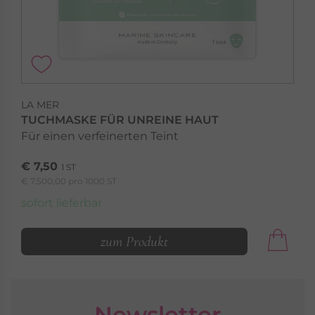
LA MER
TUCHMASKE FÜR UNREINE HAUT
Für einen verfeinerten Teint
LA MER
POWER AT SEA
€ 7,50
1 ST
Limitierte Pflege - fördert aktiv die
€ 7.500,00 pro 1000 ST
Hautgesundheit
sofort lieferbar
Power at Sea »
zum Produkt
Newsletter