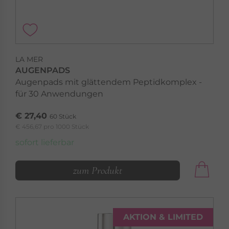
LA MER
AUGENPADS
Augenpads mit glättendem Peptidkomplex -
LA MER
AMPULLEN
für 30 Anwendungen
Der Frischekick für Ihre Haut in nur einer
€ 27,40
Ampulle
60 Stück
€ 456,67 pro 1000 Stück
sofort lieferbar
Ampullen »
zum Produkt
AKTION & LIMITED