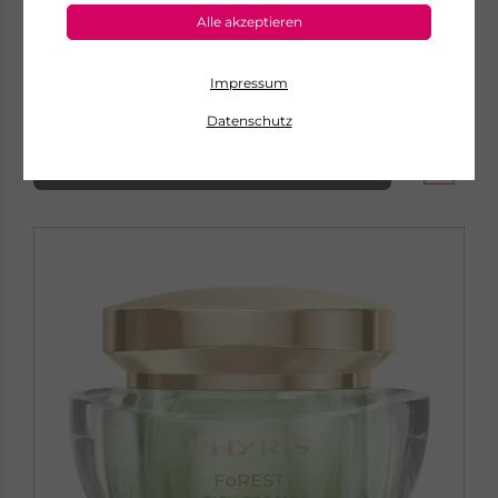
Kühlendes Augengel
Alle akzeptieren
€ 41,90
20 ml
€ 2.095,00 pro 1 l
Impressum
sofort lieferbar
Datenschutz
zum Produkt