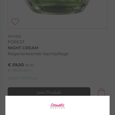
PHYRIS
FOREST
NIGHT CREAM
Regenerierende Nachtpflege
€ 59,50
50 ml
€ 1.190,00 pro 1 l
sofort lieferbar
zum Produkt