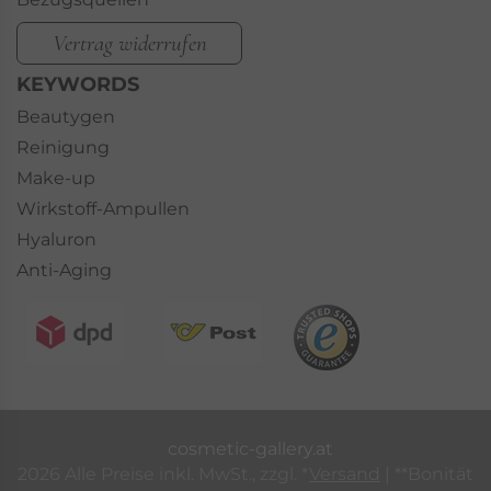
Vertrag widerrufen
KEYWORDS
Beautygen
Reinigung
Make-up
Wirkstoff-Ampullen
Hyaluron
Anti-Aging
cosmetic-gallery.at
2026 Alle Preise inkl. MwSt., zzgl. *
Versand
| **Bonität