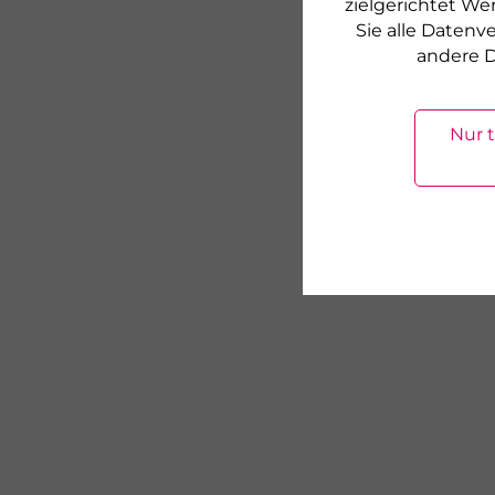
zielgerichtet We
Sie alle Daten
andere D
Nur 