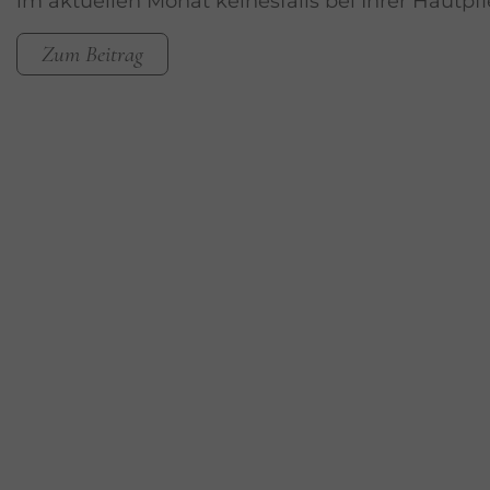
im aktuellen Monat keinesfalls bei Ihrer Hautpfl
Zum Beitrag