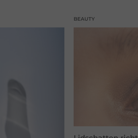
BEAUTY
Lidschatten
richt