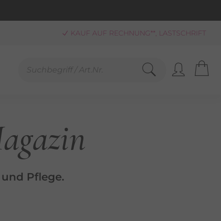
KAUF AUF RECHNUNG**, LASTSCHRIFT
PAYPAL
SCHNELLE LIEFERUNG (BEI VERFÜGBARKEIT)
FREUNDLICHER SERVICE 0800-808159
GEPRÜFTER, ZERTIFIZIERTER SHOP
SANDKOSTENFREIE LIEFERUNG AB 25,00 € BESTELLWERT
agazin
 und Pflege.