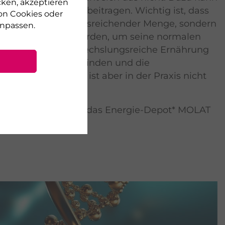
cken, akzeptieren
rung wesentlich beitragen. Wichtig ist, dass
on Cookies oder
offe nicht nur in ausreichender Menge, sondern
npassen.
hältnis zugeführt werden, um seine normalen
erhalten. Eine abwechslungsreiche Ernährung
 allgemeine Wohlbefinden und die
ltag. Klingt schön, ist aber in der Praxis nicht
zusetzen.
m Beitrag mehr über das Energie-Depot* MOLAT