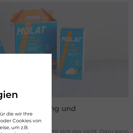
gien
pulver: Wirkung und
r die wir Ihre
hte
n oder Cookies von
ise, um z.B.
 bleiben – wer wünscht sich das nicht. Dazu kann