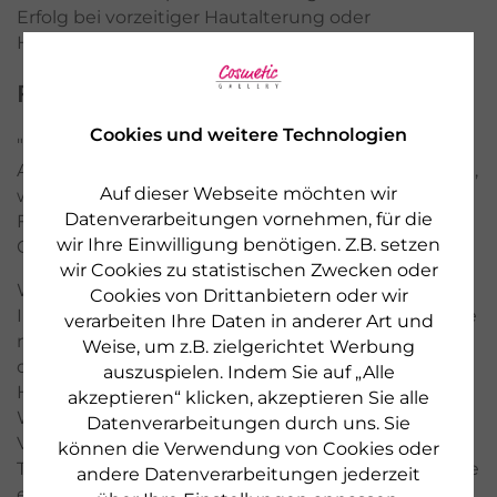
Erfolg bei vorzeitiger Hautalterung oder
Hautunreinheiten.
Fruchtsäure Kosmetik
Cookies und weitere Technologien
"Säure für meine Haut - das ist mir zu heikel."
Aussagen dieser Art gehören der Vergangenheit an,
Auf dieser Webseite möchten wir
wenn Sie sich für Fruchtsäure Produkte und
Datenverarbeitungen vornehmen, für die
Fruchtsäurebehandlungen von DR.
wir Ihre Einwilligung benötigen. Z.B. setzen
GRANDEL oder PHYRIS entscheiden.
wir Cookies zu statistischen Zwecken oder
Was Sie wissen sollten! Fruchtsäuren "arbeiten auf
Cookies von Drittanbietern oder wir
Ihrer Haut". Das heißt, Sie werden etwas spüren. Die
verarbeiten Ihre Daten in anderer Art und
meisten Personen beschreiben das Gefühl nach
Weise, um z.B. zielgerichtet Werbung
dem Auftragen als leichtes Kribbeln oder Prickeln.
auszuspielen. Indem Sie auf „Alle
Hin und wieder kommt es auch zu Rötungen oder
akzeptieren“ klicken, akzeptieren Sie alle
Wärmegefühl. Also erschrecken Sie nicht, dieser
Datenverarbeitungen durch uns. Sie
Vorgang ist vollkommen normal. Und auch ein paar
können die Verwendung von Cookies oder
Tage nach dem Einsatz von Fruchtsäure werden Sie
andere Datenverarbeitungen jederzeit
etwas merken. Die Haut kann sich fühl- oder