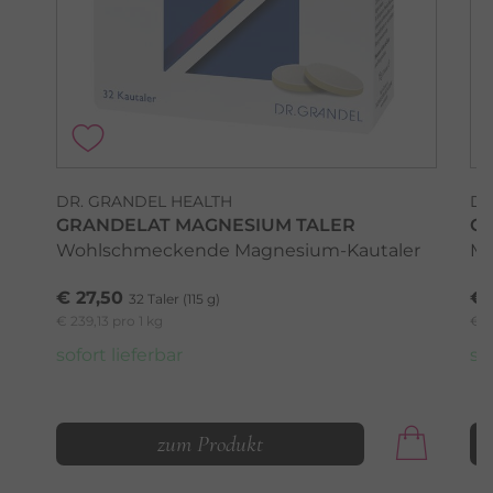
DR. GRANDEL HEALTH
DR
GRANDELAT MAGNESIUM TALER
G
Wohlschmeckende Magnesium-Kautaler
Ma
€ 27,50
€ 
32 Taler (115 g)
€ 239,13 pro 1 kg
€ 3
sofort lieferbar
so
zum Produkt