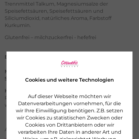
Trennmittel Talkum, Magnesiumsalze der
Speisefettsäuren, Speisefettsäuren und
Siliciumdioxid, natürliches Aroma, Farbstoff
Kurkumin.
Glutenfrei – milchzuckerfrei - hefefrei
Eigenschaften des Produkts
Marke:
DR. GRANDEL HEALTH
Serie:
Mineralstoffe & Spurenelemente
Cookies und weitere Technologien
Hersteller:
Made by DR. GRANDEL GmbH,
Auf dieser Webseite möchten wir
Pfladergasse 7 - 13, 86150 Augsburg, GERMANY,
Datenverarbeitungen vornehmen, für die
www.grandel.de
wir Ihre Einwilligung benötigen. Z.B. setzen
wir Cookies zu statistischen Zwecken oder
Cookies von Drittanbietern oder wir
ANWENDUNG
verarbeiten Ihre Daten in anderer Art und