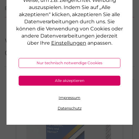
Weise, um z.B. zielgerichtet Werbung
auszuspielen. Indem Sie auf „Alle
BEWERTUNGEN
akzeptieren“ klicken, akzeptieren Sie alle
Datenverarbeitungen durch uns. Sie
können die Verwendung von Cookies oder
andere Datenverarbeitungen jederzeit
Weitere Produkte aus
über Ihre
Einstellungen
anpassen.
dieser Serie
Nur technisch notwendige Cookies
Alle akzeptieren
Impressum
Datenschutz