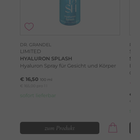
DR. GRANDEL
PHY
LIMITED
SOM
HYALURON SPLASH
SEN
Hyaluron Spray für Gesicht und Körper
Bals
Ges
€ 16,50
100 ml
€ 165,00 pro 1 l
€ 2
sofort lieferbar
€ 366,
sofo
zum Produkt