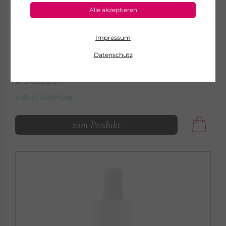
DR. GRANDEL
Alle akzeptieren
PRO COLLAGEN
CREAM RICH
Glättende Gesichtscreme für trockene Haut
Impressum
Datenschutz
€ 65,90
50 ml
€ 1.318,00 pro 1 l
sofort lieferbar
zum Produkt