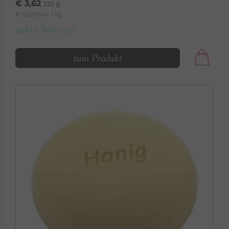
€ 3,62
225 g
€ 16,09 pro 1 kg
sofort lieferbar
zum Produkt