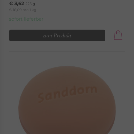
€ 3,62
225 g
€ 16,09 pro 1 kg
sofort lieferbar
zum Produkt