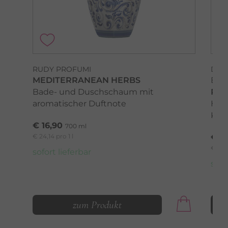
RUDY PROFUMI
DR.
MEDITERRANEAN HERBS
BEA
Bade- und Duschschaum mit
RE
aromatischer Duftnote
Hau
Kör
€ 16,90
700 ml
€ 24,14 pro 1 l
€ 5
€ 254,
sofort lieferbar
sofo
zum Produkt