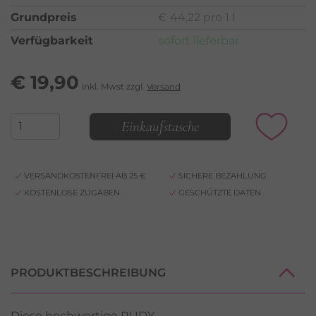
Grundpreis
€ 44,22 pro 1 l
Verfügbarkeit
sofort lieferbar
€
19,90
inkl. Mwst zzgl.
Versand
Einkaufstasche
VERSANDKOSTENFREI AB 25 €
SICHERE BEZAHLUNG
KOSTENLOSE ZUGABEN
GESCHÜTZTE DATEN
PRODUKTBESCHREIBUNG
Diese hochwertige RUDY