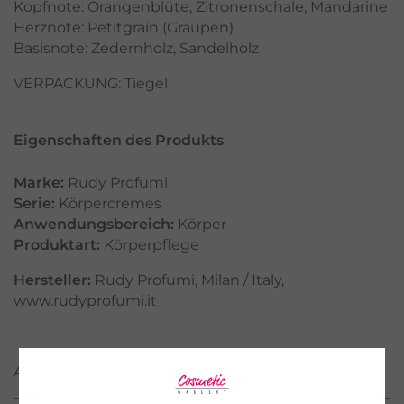
Kopfnote: Orangenblüte, Zitronenschale, Mandarine
Herznote: Petitgrain (Graupen)
Basisnote: Zedernholz, Sandelholz
VERPACKUNG: Tiegel
Eigenschaften des Produkts
Marke:
Rudy Profumi
Serie:
Körpercremes
Anwendungsbereich:
Körper
Produktart:
Körperpflege
Hersteller:
Rudy Profumi, Milan / Italy,
www.rudyprofumi.it
ANWENDUNG