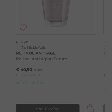
PHYRIS
PHY
TIME RELEASE
CLE
RETINOL ANTI-AGE
FOA
Retinol Anti Aging Serum
Rei
rein
€ 40,90
30 ml
€ 1.363,33 pro 1 l
€ 2
€ 353,
sofort lieferbar
sofo
zum Produkt