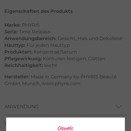
Eigenschaften des Produkts
Marke:
PHYRIS
Serie:
Time Release
Anwendungsbereich:
Gesicht
,
Hals und Dekolleté
Hauttyp:
Für jeden Hauttyp
Produktart:
Konzentrat/Serum
Pflegewirkung:
Konturen festigen
,
Glätten
Reichhaltigkeit:
leicht
Hersteller:
Made in Germany by PHYRIS Beauté
GmbH, Munich, www.phyris.com
ANWENDUNG
WIRKSTOFFE / INCI