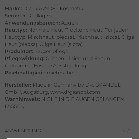
Marke:
DR. GRANDEL Kosmetik
Serie:
Pro Collagen
Anwendungsbereich:
Augen
Hauttyp:
Normale Haut
,
Trockene Haut
,
Für jeden
Hauttyp
,
Mischhaut (oleosa)
,
Mischhaut (sicca)
,
Ölige
Haut (oleosa)
,
Ölige Haut (sicca)
Produktart:
Augenpflege
Pflegewirkung:
Glätten
,
Linien und Falten
reduzieren
,
Frische Ausstrahlung
Reichhaltigkeit:
reichhaltig
Hersteller:
Made in Germany by DR. GRANDEL
GmbH, Augsburg, www.drgrandel.com
Warnhinweis:
NICHT IN DIE AUGEN GELANGEN
LASSEN.
ANWENDUNG