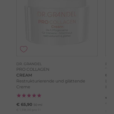
DR. GRANDEL
PHY
PRO COLLAGEN
TIM
CREAM
COL
Restrukturierende und glättende
Lang
Creme
Hau
€ 4
€ 1.36
€ 65,90
50 ml
€ 1.318,00 pro 1 l
sofo