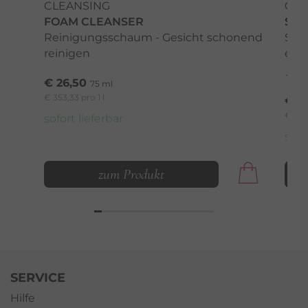
CLEANSING
CLE
FOAM CLEANSER
SEN
Reinigungsschaum - Gesicht schonend
San
reinigen
emp
€ 26,50
75 ml
€ 353,33 pro 1 l
€ 3
€ 187,
sofort lieferbar
sofo
zum Produkt
SERVICE
Hilfe