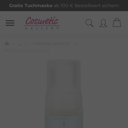
Gratis Tuchmaske
ab 100 € Bestellwert sichern
...
THERMALSENSITIV
REINIGUNGSSCHAUM