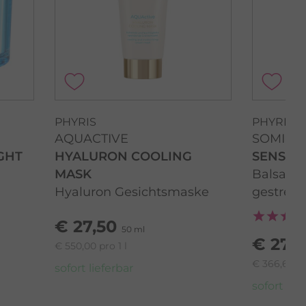
PHYRIS
PHYRIS
AQUACTIVE
SOMI
GHT
HYALURON COOLING
SENSIS
MASK
Balsam a
Hyaluron Gesichtsmaske
gestress
€ 27,50
50 ml
€ 27,5
€ 550,00 pro 1 l
€ 366,67 pr
sofort lieferbar
sofort lief