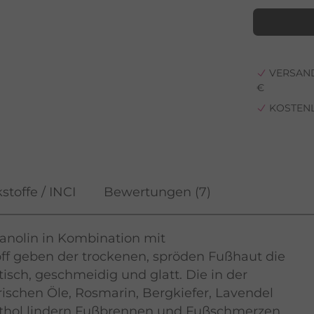
VERSAND
€
KOSTEN
stoffe / INCI
Bewertungen
(7)
Lanolin in Kombination mit
ff geben der trockenen, spröden Fußhaut die
sch, geschmeidig und glatt. Die in der
schen Öle, Rosmarin, Bergkiefer, Lavendel
thol lindern Fußbrennen und Fußschmerzen