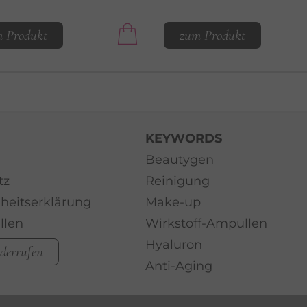
 Produkt
zum Produkt
KEYWORDS
Beautygen
tz
Reinigung
iheitserklärung
Make-up
llen
Wirkstoff-Ampullen
Hyaluron
iderrufen
Anti-Aging