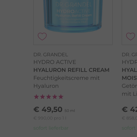
DR. GRANDEL
DR. 
HYDRO ACTIVE
HYDR
HYALURON REFILL CREAM
HYAL
Feuchtigkeitscreme mit
MOIS
Hyaluron
Getön
mit L
€ 49,50
€ 4
50 ml
€ 990,00 pro 1 l
€ 858,0
sofort lieferbar
sofort