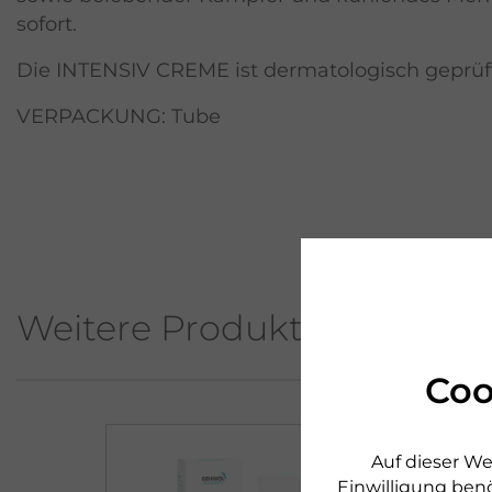
sofort.
Die INTENSIV CREME ist dermatologisch geprüft
VERPACKUNG: Tube
Weitere Produkte aus diese
Coo
Auf dieser We
Einwilligung benö