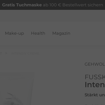
Gratis Tuchmaske
ab 100 € Bestellwert sichern
Make-up
Health
Magazin
VER
T
INTENSIV CREME
GEHWOL
FUSS
Inte
Stärkt un