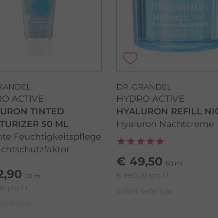
GRANDEL
DR. GRANDEL
O ACTIVE
HYDRO ACTIVE
URON TINTED
HYALURON REFILL NI
TURIZER 50 ML
Hyaluron Nachtcreme
te Feuchtigkeitspflege
ichtschutzfaktor
€ 49,50
50 ml
2,90
€ 990,00 pro 1 l
50 ml
0 pro 1 l
sofort lieferbar
 lieferbar