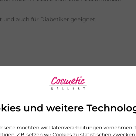
 und auch für Diabetiker geeignet.
r Serie
kies und weitere Technolo
bseite möchten wir Datenverarbeitungen vornehmen, fü
tigen. Z.B. setzen wir Cookies zu statistischen Zwecke