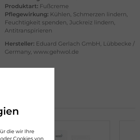
Produktart:
Fußcreme
Pflegewirkung:
Kühlen
,
Schmerzen lindern
,
Feuchtigkeit spenden
,
Juckreiz lindern
,
Antitranspirieren
Hersteller:
Eduard Gerlach GmbH, Lübbecke /
Germany, www.gehwol.de
gien
r die wir Ihre
n oder Cookies von