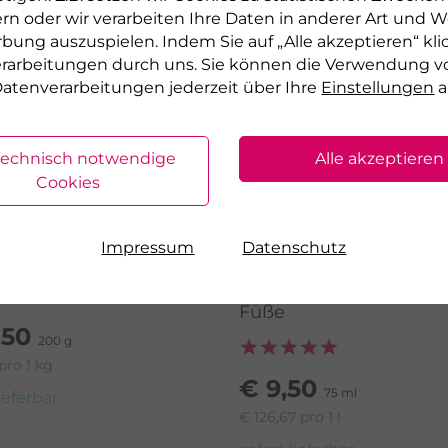
rn oder wir verarbeiten Ihre Daten in anderer Art und We
rbung auszuspielen. Indem Sie auf „Alle akzeptieren“ kli
verarbeitungen durch uns. Sie können die Verwendung v
atenverarbeitungen jederzeit über Ihre
Einstellungen
a
technisch notwendige
Alle akzeptieren
Cookies
OL
GEHWOL
Impressum
Datenschutz
TER BAD
INTENSIV CREME
cht Hornhaut
Stärkt und nährt raue,
Füße
,50
200 g
pro 1 kg
€ 9,50
75 ml
lieferbar
€ 126,67 pro 1 l