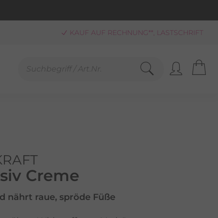
KAUF AUF RECHNUNG**, LASTSCHRIFT
PAYPAL
SCHNELLE LIEFERUNG (BEI VERFÜGBARKEIT)
FREUNDLICHER SERVICE 0800-808159
GEPRÜFTER, ZERTIFIZIERTER SHOP
SANDKOSTENFREIE LIEFERUNG AB 25,00 € BESTELLWERT
KRAFT
nsiv Creme
d nährt raue, spröde Füße