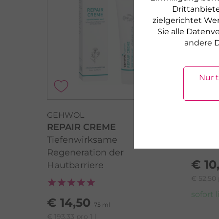
Drittanbiete
zielgerichtet We
Sie alle Daten
andere D
Nur 
GEHWOL
GEHW
REPAIR CREME
KRÄU
Tiefenwirksame
Erwei
Regeneration der
€ 10
Hautbarriere
€ 52,50 
sofort 
€ 14,50
75 ml
€ 193,33 pro 1 l