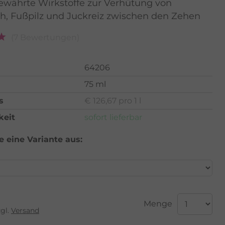
ewährte Wirkstoffe zur Verhütung von
h, Fußpilz und Juckreiz zwischen den Zehen
(7 Bewertungen)
64206
75 ml
s
€ 126,67 pro 1 l
keit
sofort lieferbar
 eine Variante aus:
Menge
zgl.
Versand