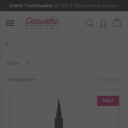
Gratis Tuchmaske
ab 100 € Bestellwert sichern
AUGENBRAUEN MAKE-UP
Filter
Empfohlen
4 Produkte
NEU