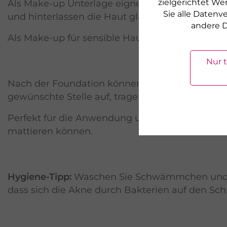
zielgerichtet We
Als Make-up Unterlage eignen sich unter ande
Sie alle Daten
und hinterlassen die Haut glatt und satt gepfle
andere D
Als Make-up für sensible Haut empfehlen wir ei
Nur 
Nach der Foundation können Sie Hautunregelmä
gewünschte Stelle auf, tragen Farbe auf und v
Perfekt für die Anwendung unterwegs eignet sic
mattieren können.
Hygiene-Tipp:
Waschen Sie Schwämmchen und Pin
dass sich die Akne durch Bakterien auf den Sc