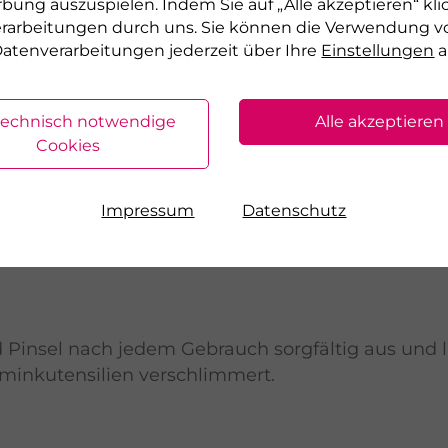
rbung auszuspielen. Indem Sie auf „Alle akzeptieren“ kli
rem die
Renew Pearls
aus der DR. GRANDEL Serie 
verarbeitungen durch uns. Sie können die Verwendung v
gt.
atenverarbeitungen jederzeit über Ihre
Einstellungen
a
ne leichte mineralische Foundation oder eine ge
technisch notwendige
Alle akzeptieren
Cookies
ßigkeiten und Rötungen noch mit einem Conceale
erblenden mit dem Finger.
Impressum
Datenschutz
h auch ein Compact Powder, mit dem Sie Ihren Te
sel nach jedem Gebrauch sorgfältig aus und lass
hminkutensilien verschlimmert.