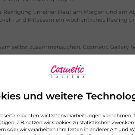
ige Reinigung unreiner Haut am Morgen und am 
Pickeln und Mitessern ein wöchentliches Peeling 
hsam selbst zusammensuchen. Cosmetic Gallery ha
esser nicht selbst aus, da sich auf den Händen zah
berlassen Sie das einer professionellen Kosmetik
kies und weitere Technolo
bseite möchten wir Datenverarbeitungen vornehmen, fü
wir neben einer optimalen Pflege auch speziell 
tigen. Z.B. setzen wir Cookies zu statistischen Zwecke
rn oder wir verarbeiten Ihre Daten in anderer Art und We