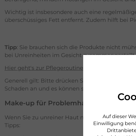
Wichtig ist insbesondere auch eine regelmäß
überschüssiges Fett entfernt. Zudem hilft bei 
Tipp
: Sie brauchen sich die Produkte nicht mü
bei Unreinheiten im Gesicht zusammengestellt.
Hier geht's zur Pflegeroutine bei unreiner Haut
Generell gilt: Bitte drücken Sie Pickel oder Mit
Schaden an und es können sich Narben bilden. Ü
Coo
Make-up für Problemhaut
Auf dieser We
Wenn Sie zu unreiner Haut neigen, empfehlen 
Einwilligung benö
Tipps:
Drittanbiete