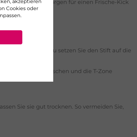
cken, akzeptieren
BEAUTYGEN. Sie sorgen für einen Frische-Kick
on Cookies oder
npassen.
tönte Tagescreme.
r abdecken. Dazu setzen Sie den Stift auf die
int jederzeit auffrischen und die T-Zone
en Sie sie gut trocknen. So vermeiden Sie,