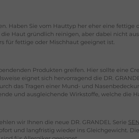
ken. Haben Sie vom Hauttyp her eher eine fettige o
ie Haut gründlich reinigen, aber dabei nicht aust
 für fettige oder Mischhaut geeignet ist.
spendenden Produkten greifen. Hier sollte eine Cr
ielsweise eignet sich hervorragend die DR. GRAND
rch das Tragen einer Mund- und Nasenbedeckung i
igende und ausgleichende Wirkstoffe, welche die H
fehlen wir Ihnen die neue DR. GRANDEL Serie
SE
ofort und langfristig wieder ins Gleichgewicht. Di
ind für Allergiker geeignet.