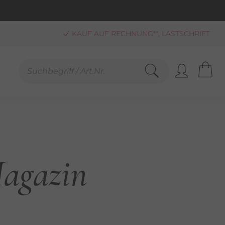
KAUF AUF RECHNUNG**, LASTSCHRIFT
PAYPAL
SCHNELLE LIEFERUNG (BEI VERFÜGBARKEIT)
FREUNDLICHER SERVICE 0800-808159
GEPRÜFTER, ZERTIFIZIERTER SHOP
SANDKOSTENFREIE LIEFERUNG AB 25,00 € BESTELLWERT
agazin