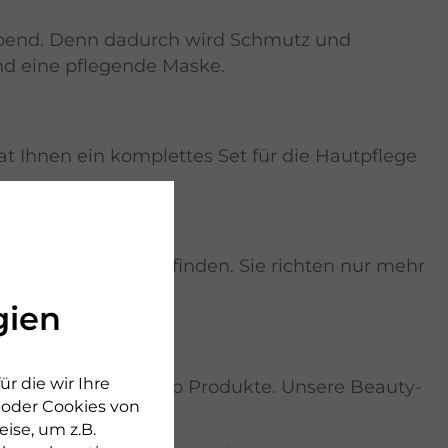
Abend. Denn dadurch wird Schmutz und
und eine pflegende Maske.
t Ihnen ein komplettes Set für die Hautpflege
lreiche Bakterien befinden. Sie richten nur mehr
erin.
gien
r die wir Ihre
abgestimmte Make-up Produkte. Unsere Beauty-
n oder Cookies von
ise, um z.B.