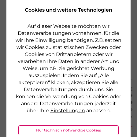
Cookies und weitere Technologien
Auf dieser Webseite möchten wir
Datenverarbeitungen vornehmen, für die
wir Ihre Einwilligung benötigen. Z.B. setzen
wir Cookies zu statistischen Zwecken oder
Cookies von Drittanbietern oder wir
verarbeiten Ihre Daten in anderer Art und
Weise, um z.B. zielgerichtet Werbung
auszuspielen. Indem Sie auf „Alle
akzeptieren“ klicken, akzeptieren Sie alle
BIOKOSMA
DR
Datenverarbeitungen durch uns. Sie
ÖLBAD LAVENDEL
H
können die Verwendung von Cookies oder
beruhigt & entspannt
E
andere Datenverarbeitungen jederzeit
Kü
über Ihre
Einstellungen
anpassen.
Au
€ 18,90
200 ml
€ 94,50 pro 1 l
Nur technisch notwendige Cookies