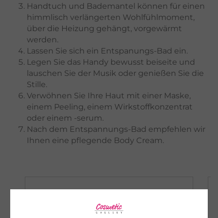
Handtuch und Bademantel können für einen
himmlisch verlängerten Wohlfühlmoment,
über die Heizung gehängt, vorgewärmt
werden.
Lassen Sie sich ein Entspanungs-Bad ein.
Legen Sie das Handy bewusst beiseite und
lauschen Sie der Musik oder genießen Sie die
Stille.
Verwöhnen Sie Ihre Haut mit einer Maske,
einem Peeling, einem Wirkstoffkonzentrat
oder einem -serum.
Nach dem Entspannungs-Bad empfehlen wir
Ihnen eine pflegende Body Cream.