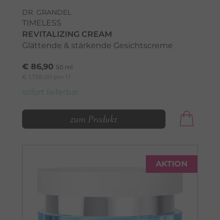
DR. GRANDEL
TIMELESS
REVITALIZING CREAM
Glättende & stärkende Gesichtscreme
€ 86,90
50 ml
€ 1.738,00 pro 1 l
sofort lieferbar
zum Produkt
AKTION