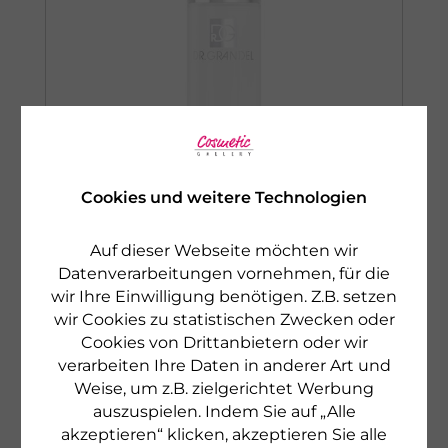
Cookies und weitere Technologien
Auf dieser Webseite möchten wir
DR. GRANDEL
Datenverarbeitungen vornehmen, für die
CLEANSING
wir Ihre Einwilligung benötigen. Z.B. setzen
SOFT TONIC
wir Cookies zu statistischen Zwecken oder
Mildes Gesichtswasser
Cookies von Drittanbietern oder wir
verarbeiten Ihre Daten in anderer Art und
Weise, um z.B. zielgerichtet Werbung
€ 26,50
auszuspielen. Indem Sie auf „Alle
200 ml
€ 132,50 pro 1 l
akzeptieren“ klicken, akzeptieren Sie alle