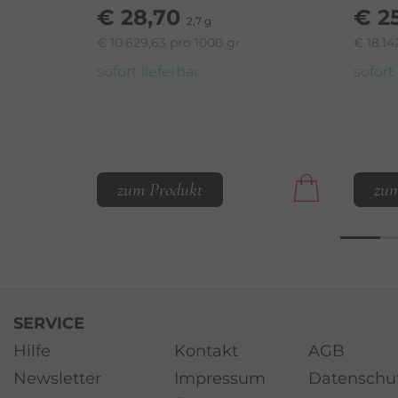
€ 28,70
€ 2
2,7 g
€ 10.629,63 pro 1000 gr
€ 18.14
sofort lieferbar
sofort
zum Produkt
zum
SERVICE
Hilfe
Kontakt
AGB
Newsletter
Impressum
Datenschu