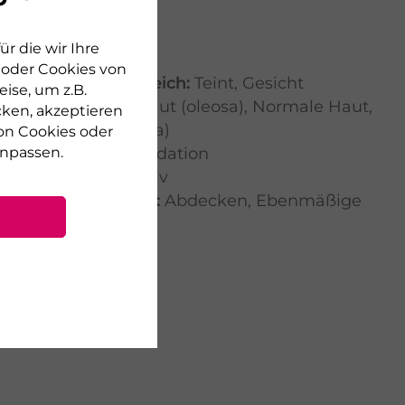
Marke:
Nee
r die wir Ihre
Serie:
n oder Cookies von
Anwendungsbereich:
Teint
,
Gesicht
ise, um z.B.
Hauttyp:
Mischhaut (oleosa)
,
Normale Haut
,
cken, akzeptieren
Ölige Haut (oleosa)
on Cookies oder
Produktart:
Foundation
npassen.
Deckkraft:
intensiv
Make-up-Technik:
Abdecken
,
Ebenmäßige
Haut
,
Grundieren