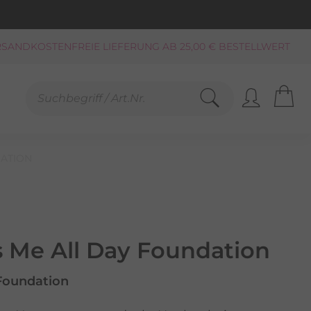
SANDKOSTENFREIE LIEFERUNG AB 25,00 € BESTELLWERT
KAUF AUF RECHNUNG**, LASTSCHRIFT
PAYPAL
SCHNELLE LIEFERUNG (BEI VERFÜGBARKEIT)
FREUNDLICHER SERVICE 0800-808159
GEPRÜFTER, ZERTIFIZIERTER SHOP
DATION
s Me All Day Foundation
 Foundation