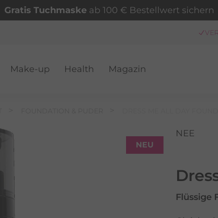
Gratis Tuchmaske
ab 100 € Bestellwert sichern
VER
Make-up
Health
Magazin
T
FOUNDATION & PUDER
DRESS ME ALL DAY FOUN
NEE
NEU
Dres
Flüssige