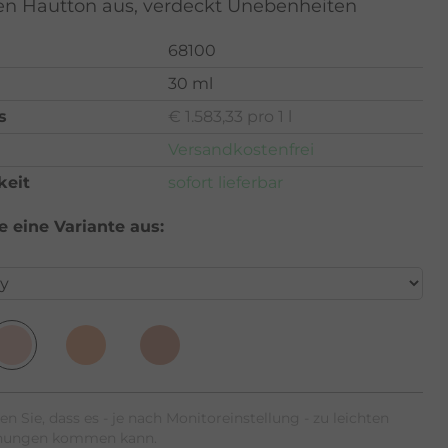
en Hautton aus, verdeckt Unebenheiten
68100
30 ml
s
€ 1.583,33 pro 1 l
Versandkostenfrei
keit
sofort lieferbar
 eine Variante aus:
en Sie, dass es - je nach Monitoreinstellung - zu leichten
hungen kommen kann.