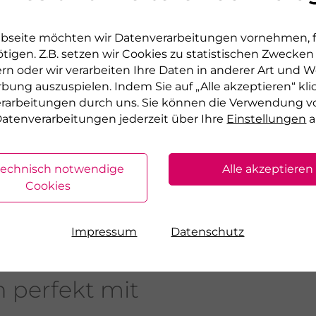
nd zugleich Feuchtigkeit sowie Komfort spendet.
 fettige Haut und sorgt für ein geschmeidiges,
bseite möchten wir Datenverarbeitungen vornehmen, fü
.
tigen. Z.B. setzen wir Cookies zu statistischen Zwecke
rn oder wir verarbeiten Ihre Daten in anderer Art und We
 Formel kombiniert Goldenberry mit Vitamin C
rbung auszuspielen. Indem Sie auf „Alle akzeptieren“ kli
 Eigenschaften vor äußeren Einflüssen und
verarbeitungen durch uns. Sie können die Verwendung v
vitalisiert die Haut mit Proteinen und
atenverarbeitungen jederzeit über Ihre
Einstellungen
a
strahlung sorgt, Feuchtigkeit schenkt und
feste 24‑Stunden‑Formel bietet ein mattes,
technisch notwendige
Alle akzeptieren
Cookies
Impressum
Datenschutz
h perfekt mit