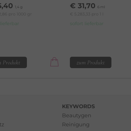
5,40
€ 31,70
1,4 g
6 ml
2,86 pro 1000 gr
€ 5.283,33 pro 1 l
 lieferbar
sofort lieferbar
 Produkt
zum Produkt
KEYWORDS
Beautygen
tz
Reinigung