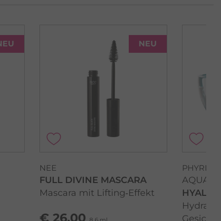
NEU
NEU
NEE
PHYRIS
FULL DIVINE MASCARA
AQUACT
Mascara mit Lifting‑Effekt
HYALUR
Hydratis
€ 26,00
Gesicht
8,6 ml