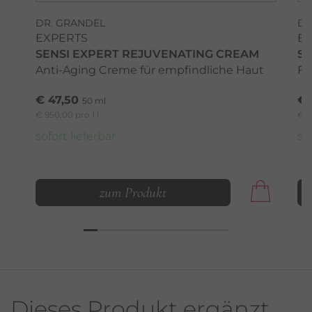
DR. GRANDEL
DR
EXPERTS
E
SENSI EXPERT REJUVENATING CREAM
SE
Anti-Aging Creme für empfindliche Haut
Fe
€ 47,50
€ 
50 ml
€ 950,00 pro 1 l
€ 9
sofort lieferbar
so
zum Produkt
Dieses Produkt ergänzt