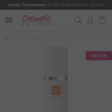
Gratis Tuchmaske
ab 100 € Bestellwert sichern
...
EXPERTS
COUPEROSE CONCENTRATE
AKTION