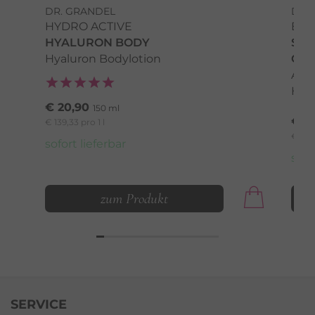
DR. GRANDEL
DR.
HYDRO ACTIVE
EXP
HYALURON BODY
SEN
Hyaluron Bodylotion
CR
Ant
Hau
€ 20,90
150 ml
€ 4
€ 139,33 pro 1 l
€ 950,
sofort lieferbar
sofo
zum Produkt
SERVICE