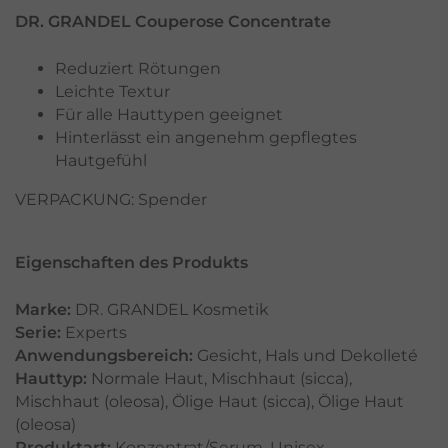
DR. GRANDEL Couperose Concentrate
Reduziert Rötungen
Leichte Textur
Für alle Hauttypen geeignet
Hinterlässt ein angenehm gepflegtes
Hautgefühl
VERPACKUNG: Spender
Eigenschaften des Produkts
Marke:
DR. GRANDEL Kosmetik
Serie:
Experts
Anwendungsbereich:
Gesicht
,
Hals und Dekolleté
Hauttyp:
Normale Haut
,
Mischhaut (sicca)
,
Mischhaut (oleosa)
,
Ölige Haut (sicca)
,
Ölige Haut
(oleosa)
Produktart:
Konzentrat/Serum
,
Unisex