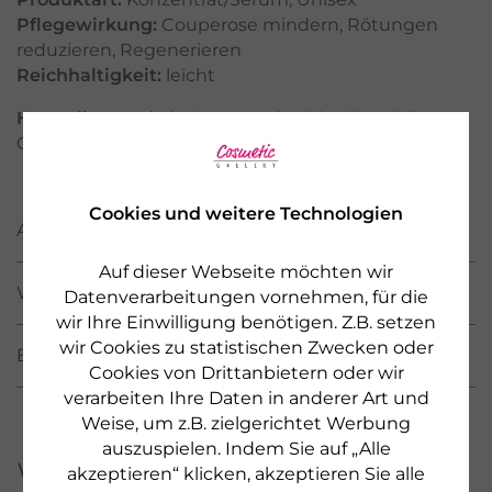
Pflegewirkung:
Couperose mindern
,
Rötungen
reduzieren
,
Regenerieren
Reichhaltigkeit:
leicht
Hersteller:
Made in Germany by DR. GRANDEL
GmbH, Augsburg, www.drgrandel.com
Cookies und weitere Technologien
ANWENDUNG
Auf dieser Webseite möchten wir
WIRKSTOFFE / INCI
Datenverarbeitungen vornehmen, für die
wir Ihre Einwilligung benötigen. Z.B. setzen
wir Cookies zu statistischen Zwecken oder
BEWERTUNGEN
Cookies von Drittanbietern oder wir
verarbeiten Ihre Daten in anderer Art und
Weise, um z.B. zielgerichtet Werbung
auszuspielen. Indem Sie auf „Alle
Weitere Produkte aus
akzeptieren“ klicken, akzeptieren Sie alle