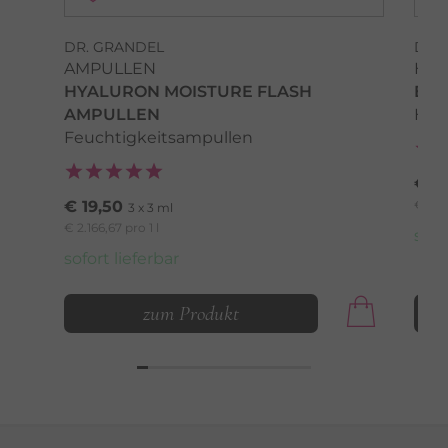
DR. GRANDEL
DR.
AMPULLEN
HYD
HYALURON MOISTURE FLASH
EYE
AMPULLEN
Hya
Feuchtigkeitsampullen
€ 3
€ 19,50
€ 1.99
3 x 3 ml
€ 2.166,67 pro 1 l
sofo
sofort lieferbar
zum Produkt