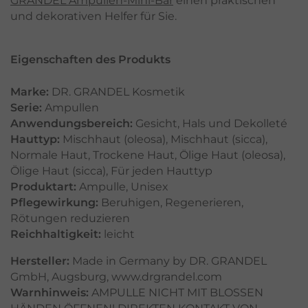
GRANDEL Ampullen-Mini-Bar
einen praktischen
und dekorativen Helfer für Sie.
Eigenschaften des Produkts
Marke:
DR. GRANDEL Kosmetik
Serie:
Ampullen
Anwendungsbereich:
Gesicht
,
Hals und Dekolleté
Hauttyp:
Mischhaut (oleosa)
,
Mischhaut (sicca)
,
Normale Haut
,
Trockene Haut
,
Ölige Haut (oleosa)
,
Ölige Haut (sicca)
,
Für jeden Hauttyp
Produktart:
Ampulle
,
Unisex
Pflegewirkung:
Beruhigen
,
Regenerieren
,
Rötungen reduzieren
Reichhaltigkeit:
leicht
Hersteller:
Made in Germany by DR. GRANDEL
GmbH, Augsburg, www.drgrandel.com
Warnhinweis:
AMPULLE NICHT MIT BLOSSEN