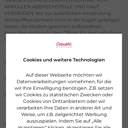
HÄNDEN ÖFFNEN! DIREKTEN KONTAKT VON
AMPULLEN-ABBRECHSTELLE UND HAUT
VERMEIDEN. Nur zur äußerlichen Anwendung.
Wirkstoffkonzentrate nicht in die Augen gelangen
lassen. Vor Kindern gesichert aufbewahren.
Ampullen sind nach dem Öffnen für den sofortigen
Verbrauch bestimmt.
Cookies und weitere Technologien
ANWENDUNG
Auf dieser Webseite möchten wir
WIRKSTOFFE / INCI
Datenverarbeitungen vornehmen, für die
wir Ihre Einwilligung benötigen. Z.B. setzen
wir Cookies zu statistischen Zwecken oder
BEWERTUNGEN
(2)
Cookies von Drittanbietern oder wir
verarbeiten Ihre Daten in anderer Art und
Weise, um z.B. zielgerichtet Werbung
auszuspielen. Indem Sie auf „Alle
Weitere Produkte aus
akzeptieren“ klicken, akzeptieren Sie alle