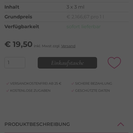
Inhalt
3 x 3 ml
Grundpreis
€ 2.166,67 pro 1 l
Verfügbarkeit
sofort lieferbar
€
19,50
inkl. Mwst zzgl.
Versand
Einkaufstasche
VERSANDKOSTENFREI AB 25 €
SICHERE BEZAHLUNG
KOSTENLOSE ZUGABEN
GESCHÜTZTE DATEN
PRODUKTBESCHREIBUNG