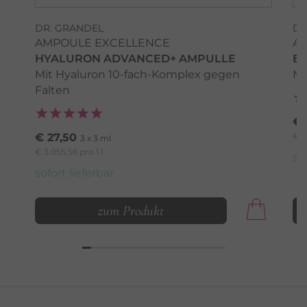
DR. GRANDEL
DR
AMPOULE EXCELLENCE
A
HYALURON ADVANCED+ AMPULLE
E
Mit Hyaluron 10-fach-Komplex gegen
Mi
Falten
€ 
€ 27,50
€ 3
3 x 3 ml
€ 3.055,56 pro 1 l
so
sofort lieferbar
zum Produkt