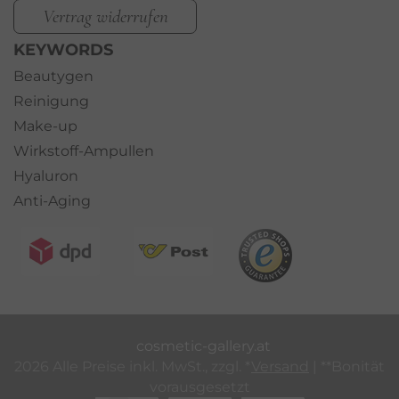
Vertrag widerrufen
KEYWORDS
Beautygen
Reinigung
Make-up
Wirkstoff-Ampullen
Hyaluron
Anti-Aging
cosmetic-gallery.at
2026 Alle Preise inkl. MwSt., zzgl. *
Versand
| **Bonität
vorausgesetzt