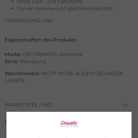
Ohne Duft- und Farbstoffe
Für ein feineres und glatteres Hautbild
VERPACKUNG: Glas
Eigenschaften des Produkts
Marke:
DR. GRANDEL Kosmetik
Serie:
Reinigung
Warnhinweis:
NICHT IN DIE AUGEN GELANGEN
LASSEN.
WIRKSTOFFE / INCI
BEWERTUNGEN