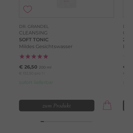
DR. GRANDEL
DR.
CLEANSING
CLE
SOFT TONIC
2 I
Mildes Gesichtswasser
Erf
€ 26,50
€ 2
200 ml
€ 132,50 pro 1 l
€ 132,
sofort lieferbar
sofo
zum Produkt