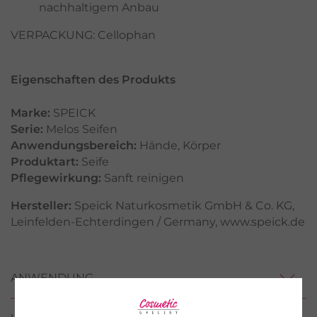
nachhaltigem Anbau
VERPACKUNG: Cellophan
Eigenschaften des Produkts
Marke:
SPEICK
Serie:
Melos Seifen
Anwendungsbereich:
Hände
,
Körper
Produktart:
Seife
Pflegewirkung:
Sanft reinigen
Hersteller:
Speick Naturkosmetik GmbH & Co. KG,
Leinfelden-Echterdingen / Germany, www.speick.de
ANWENDUNG