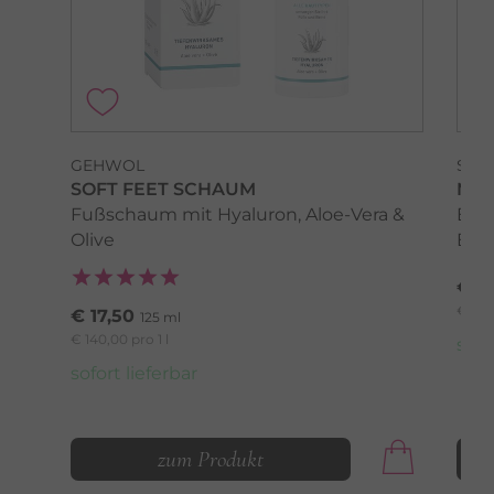
GEHWOL
SPE
SOFT FEET SCHAUM
MAG
Fußschaum mit Hyaluron, Aloe-Vera &
Enth
Olive
Extr
€ 3,
€ 16,0
€ 17,50
125 ml
€ 140,00 pro 1 l
sofo
sofort lieferbar
zum Produkt