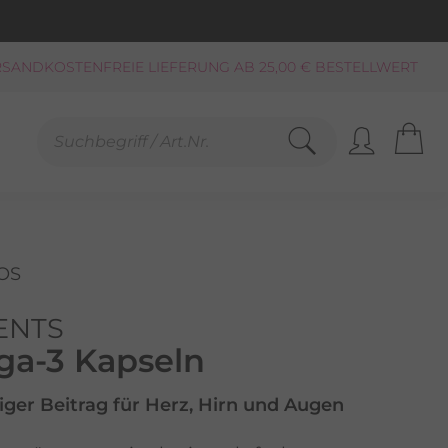
KAUF AUF RECHNUNG**, LASTSCHRIFT
PAYPAL
SCHNELLE LIEFERUNG (BEI VERFÜGBARKEIT)
FREUNDLICHER SERVICE 0800-808159
GEPRÜFTER, ZERTIFIZIERTER SHOP
SANDKOSTENFREIE LIEFERUNG AB 25,00 € BESTELLWERT
OS
ENTS
a-3 Kapseln
iger Beitrag für Herz, Hirn und Augen