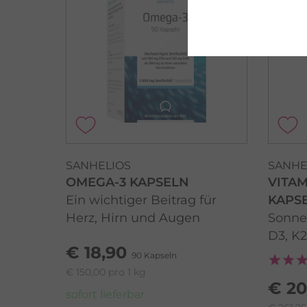
SANHELIOS
SANHE
OMEGA-3 KAPSELN
VITA
Ein wichtiger Beitrag für
KAPS
Herz, Hirn und Augen
Sonne
D3, K
€ 18,90
90 Kapseln
€ 150,00 pro 1 kg
€ 20
sofort lieferbar