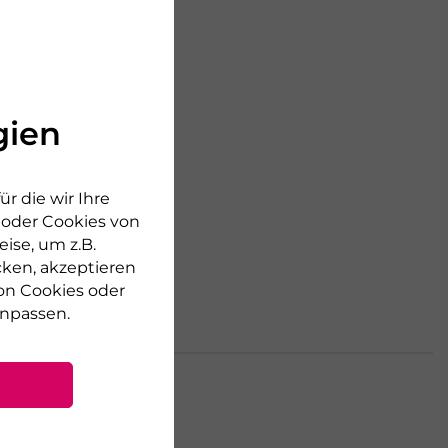
gien
r die wir Ihre
n oder Cookies von
ise, um z.B.
cken, akzeptieren
on Cookies oder
npassen.