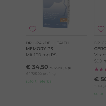
DR. GRANDEL HEALTH
DR. 
MEMORY PS
CERO
Mit 100 mg PS
Vitam
500 m
€ 34,50
30 Stück (20 g)
€ 1.725,00 pro 1 kg
€ 5
sofort lieferbar
€ 160,0
sofort