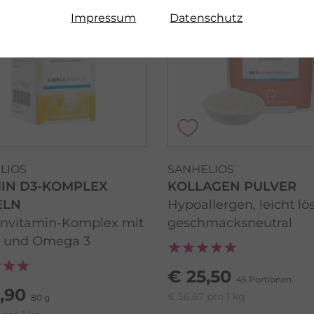
Impressum
Datenschutz
LIOS
SANHELIOS
MIN D3-KOMPLEX
KOLLAGEN PULVER
ELN
Hypoallergen, leicht lös
nvitamin-Komplex mit
geschmacksneutral
2 und Omega 3
€ 25,50
45 Portionen
,90
€ 56,67 pro 1 kg
80 g