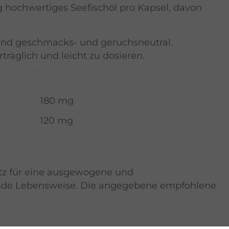
 hochwertiges Seefischöl pro Kapsel, davon
.
sind geschmacks- und geruchsneutral.
rträglich und leicht zu dosieren.
180 mg
120 mg
atz für eine ausgewogene und
nde Lebensweise. Die angegebene empfohlene