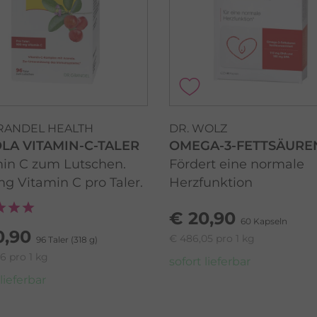
GRANDEL HEALTH
DR. WOLZ
LA VITAMIN-C-TALER
OMEGA-3-FETTSÄURE
in C zum Lutschen.
Fördert eine normale
g Vitamin C pro Taler.
Herzfunktion
€ 20,90
60 Kapseln
0,90
€ 486,05 pro 1 kg
96 Taler (318 g)
6 pro 1 kg
sofort lieferbar
 lieferbar