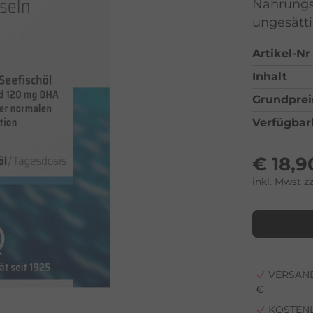
Nahrungs
ungesätt
Artikel-Nr
Inhalt
Grundprei
Verfügbar
€
18,9
inkl. Mwst z
VERSAND
€
KOSTEN