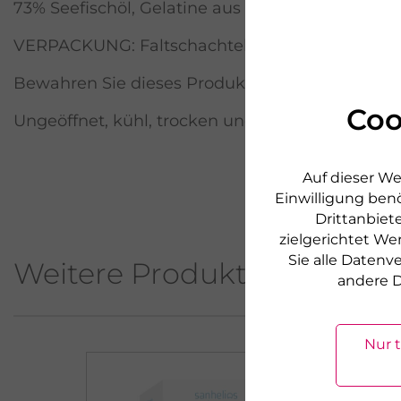
73% Seefischöl, Gelatine aus Rind (Kapselhülle),
VERPACKUNG: Faltschachtel
Bewahren Sie dieses Produkt außerhalb der Rei
Coo
Ungeöffnet, kühl, trocken und vor Licht geschü
Auf dieser We
Einwilligung benö
Drittanbiete
zielgerichtet We
Sie alle Daten
Weitere Produkte aus diese
andere D
Nur 
NEU