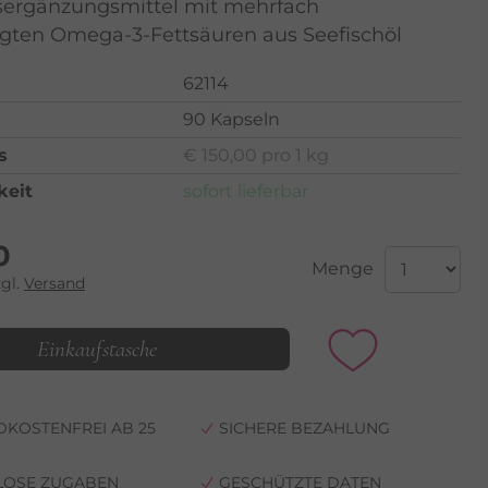
ergänzungsmittel mit mehrfach
igten Omega-3-Fettsäuren aus Seefischöl
62114
90 Kapseln
s
€ 150,00 pro 1 kg
keit
sofort lieferbar
0
Menge
zgl.
Versand
Einkaufstasche
KOSTENFREI AB 25
SICHERE BEZAHLUNG
LOSE ZUGABEN
GESCHÜTZTE DATEN