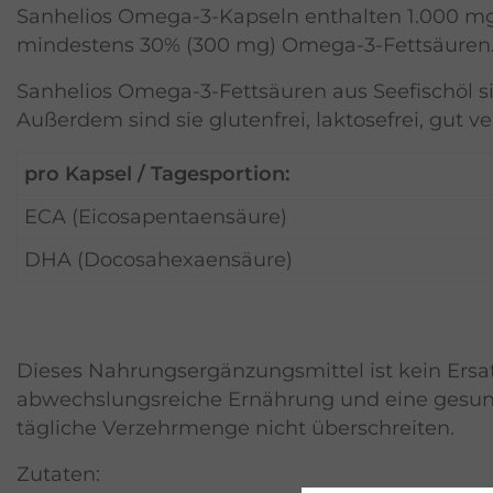
Sanhelios Omega-3-Kapseln enthalten 1.000 mg
mindestens 30% (300 mg) Omega-3-Fettsäuren
Sanhelios Omega-3-Fettsäuren aus Seefischöl 
Außerdem sind sie glutenfrei, laktosefrei, gut ve
pro Kapsel / Tagesportion:
ECA (Eicosapentaensäure)
DHA (Docosahexaensäure)
Dieses Nahrungsergänzungsmittel ist kein Ers
abwechslungsreiche Ernährung und eine gesu
tägliche Verzehrmenge nicht überschreiten.
Zutaten: