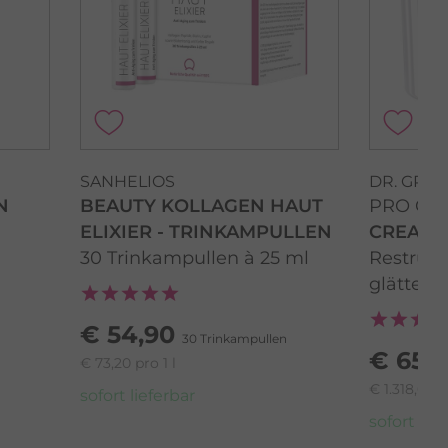
SANHELIOS
DR. GRA
N
BEAUTY KOLLAGEN HAUT
PRO CO
ELIXIER - TRINKAMPULLEN
CREAM
30 Trinkampullen à 25 ml
Restrukt
glätten
€ 54,90
30 Trinkampullen
€ 65,
€ 73,20 pro 1 l
€ 1.318,00 p
sofort lieferbar
sofort lief