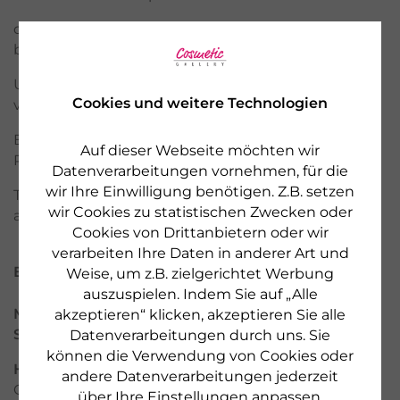
dabei zur Erhaltung des normalen Bindegewebes
bei.
Unser Produkt ist laktose- und glutenfrei, gut
Cookies und weitere Technologien
verträglich und leicht zu dosieren.
Bewahren Sie dieses Produkt außerhalb der
Auf dieser Webseite möchten wir
Reichweite von Kindern auf.
Datenverarbeitungen vornehmen, für die
wir Ihre Einwilligung benötigen. Z.B. setzen
Trocken, vor Licht geschützt und nicht über 25°C
wir Cookies zu statistischen Zwecken oder
aufbewahren.
Cookies von Drittanbietern oder wir
verarbeiten Ihre Daten in anderer Art und
Eigenschaften des Produkts
Weise, um z.B. zielgerichtet Werbung
auszuspielen. Indem Sie auf „Alle
Marke:
SANHELIOS
akzeptieren“ klicken, akzeptieren Sie alle
Serie:
Beauty
Datenverarbeitungen durch uns. Sie
können die Verwendung von Cookies oder
Hersteller:
Hansa Naturheilmittel GmbH, Bremen /
andere Datenverarbeitungen jederzeit
Germany, www.sanhelios.de
über Ihre
Einstellungen
anpassen.