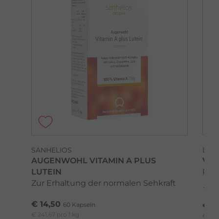
SANHELIOS
DR.
AUGENWOHL VITAMIN A PLUS
VOL
LUTEIN
Pre
Zur Erhaltung der normalen Sehkraft
€ 14,50
60 Kapseln
€ 16
€ 241,67 pro 1 kg
€ 16,5