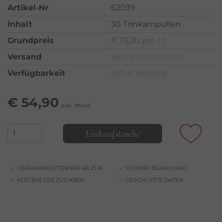
Artikel-Nr
62039
Inhalt
30 Trinkampullen
Grundpreis
€ 73,20 pro 1 l
Versand
Versandkostenfrei
Verfügbarkeit
sofort lieferbar
€
54,90
inkl. Mwst
Einkaufstasche
VERSANDKOSTENFREI AB 25 €
SICHERE BEZAHLUNG
KOSTENLOSE ZUGABEN
GESCHÜTZTE DATEN