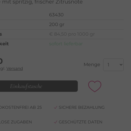
mit spritzig, frischer Zitrusnote
63430
200 gr
s
€ 84,50 pro 1000 gr
keit
sofort lieferbar
0
Menge
zgl.
Versand
Einkaufstasche
KOSTENFREI AB 25
SICHERE BEZAHLUNG
LOSE ZUGABEN
GESCHÜTZTE DATEN