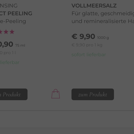
NSING
VOLLMEERSALZ
CT PEELING
Für glatte, geschmeidi
e-Peeling
und remineralisierte H
€ 9,90
1000 g
0,90
€ 9,90 pro 1 kg
75 ml
0 pro 1 l
sofort lieferbar
 lieferbar
 Produkt
zum Produkt