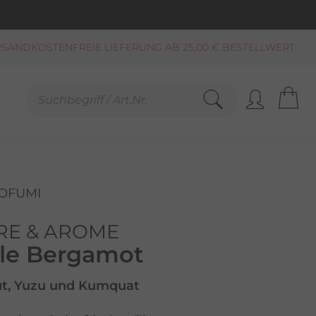
KAUF AUF RECHNUNG**, LASTSCHRIFT
PAYPAL
SCHNELLE LIEFERUNG (BEI VERFÜGBARKEIT)
FREUNDLICHER SERVICE 0800-808159
GEPRÜFTER, ZERTIFIZIERTER SHOP
SANDKOSTENFREIE LIEFERUNG AB 25,00 € BESTELLWERT
OFUMI
RE & AROME
le Bergamot
ut, Yuzu und Kumquat