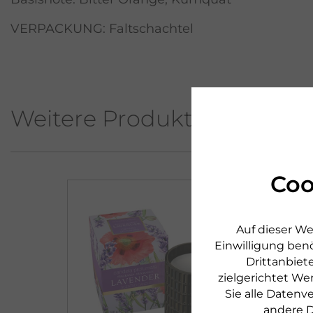
VERPACKUNG: Faltschachtel
Weitere Produkte aus diese
Coo
NEU
Auf dieser We
Einwilligung benö
Drittanbiete
zielgerichtet We
Sie alle Daten
andere D