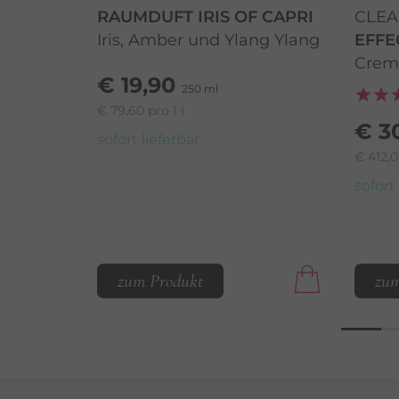
RAUMDUFT IRIS OF CAPRI
CLEA
Iris, Amber und Ylang Ylang
EFFE
Crem
€ 19,90
250 ml
€ 79,60 pro 1 l
€ 3
sofort lieferbar
€ 412,0
sofort
zum Produkt
zum