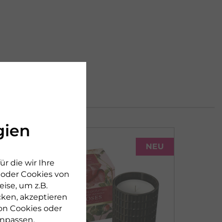
gien
NEU
NEU
r die wir Ihre
n oder Cookies von
ise, um z.B.
cken, akzeptieren
on Cookies oder
npassen.