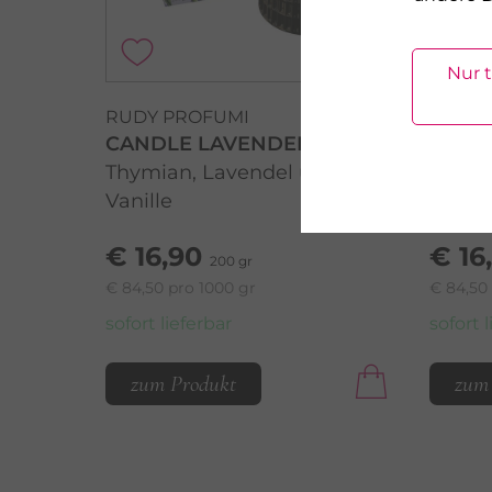
Nur 
RUDY PROFUMI
RUDY 
CANDLE LAVENDER
CAND
Thymian, Lavendel und
Eisen
Vanille
Kumq
€ 16,90
€ 16
200 gr
€ 84,50 pro 1000 gr
€ 84,50
sofort lieferbar
sofort 
zum Produkt
zum