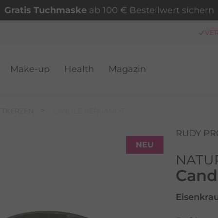
Gratis Tuchmaske
ab 100 € Bestellwert sichern
Make-up
Health
Magazin
VER
FTKERZEN
CANDLE BERGAMOT
RUDY PR
NEU
NATU
Cand
Eisenkra