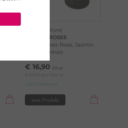
RUDY PROFUMI
CANDLE ROSES
lle
Damaszener-Rose, Jasmin
und Rosenholz
€ 16,90
200 gr
€ 84,50 pro 1000 gr
sofort lieferbar
zum Produkt