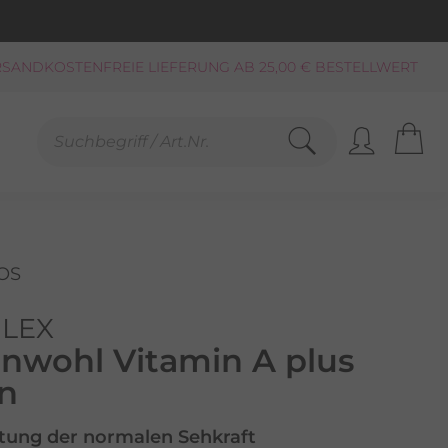
KAUF AUF RECHNUNG**, LASTSCHRIFT
PAYPAL
SCHNELLE LIEFERUNG (BEI VERFÜGBARKEIT)
FREUNDLICHER SERVICE 0800-808159
GEPRÜFTER, ZERTIFIZIERTER SHOP
SANDKOSTENFREIE LIEFERUNG AB 25,00 € BESTELLWERT
OS
LEX
nwohl Vitamin A plus
in
ltung der normalen Sehkraft