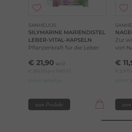
SANHELIOS
SANHE
SILYMARINE MARIENDISTEL
NAGEL
LEBER-VITAL-KAPSELN
Zur w
Pflanzenkraft für die Leber
von N
€ 21,90
€ 11
60 ST
€ 365,00 pro 1000 ST
€ 2.975,
sofort lieferbar
sofort 
zum Produkt
zum