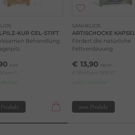
LIOS
SANHELIOS
PILZ-KUR GEL-STIFT
ARTISCHOCKE KAPSE
irksamen Behandlung
Fördert die natürliche
agelpilz
Fettverdauung
,90
€ 13,90
4 ml
100 ST
00 pro 1 l
€ 139,00 pro 1000 ST
lieferbar
sofort lieferbar
 Produkt
zum Produkt