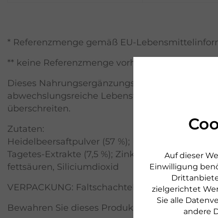
* Referenzmenge gemäß EU-Lebensmittelinfor
** keine Referenzmenge vorhanden
Dieses Nahrungsergänzungsmittel ist kein Ers
abwechslungsreiche Lebensweise. Die angegeb
überschreiten.
Coo
Zutaten:
Heidelbeersaftpulver (57 %); Überzugsmittel: Hy
Tagetes-Extrakte (7,5 %); Zinkcitrat; Retinylace
Auf dieser We
fettsäuren, Siliciumdioxid
Einwilligung benö
Drittanbiete
VERPACKUNG: Faltschachtel
zielgerichtet We
Sie alle Daten
Bewahren Sie dieses Produkt außerhalb der Rei
andere D