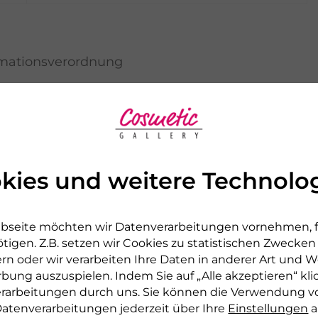
mationsverordnung
atz für eine ausgewogene und
ene empfohlene tägliche Verzehrmenge nicht
kies und weitere Technolo
droxypropylmethylcellulose; carotinoidhaltige
tat; Trennmittel: Magnesiumsalze der Speise-
bseite möchten wir Datenverarbeitungen vornehmen, fü
tigen. Z.B. setzen wir Cookies zu statistischen Zwecke
rn oder wir verarbeiten Ihre Daten in anderer Art und We
rbung auszuspielen. Indem Sie auf „Alle akzeptieren“ kli
verarbeitungen durch uns. Sie können die Verwendung v
chweite von Kindern auf.
atenverarbeitungen jederzeit über Ihre
Einstellungen
a