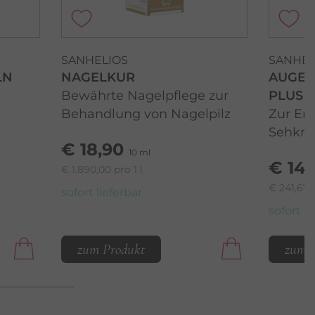
SANHELIOS
SANHEL
LN
NAGELKUR
AUGEN
Bewährte Nagelpflege zur
PLUS 
Behandlung von Nagelpilz
Zur Er
Sehkraf
€ 18,90
10 ml
€ 14,
€ 1.890,00 pro 1 l
€ 241,67 
sofort lieferbar
sofort li
zum Produkt
zum 