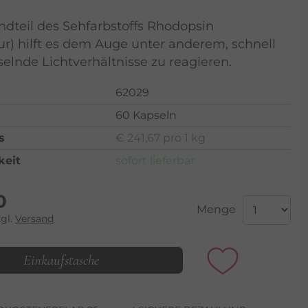
ndteil des Sehfarbstoffs Rhodopsin
r) hilft es dem Auge unter anderem, schnell
elnde Lichtverhältnisse zu reagieren.
62029
60 Kapseln
s
€ 241,67 pro 1 kg
keit
sofort lieferbar
0
Menge
zgl.
Versand
Einkaufstasche