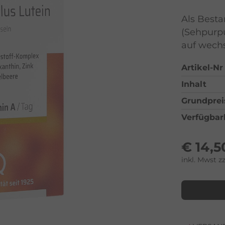
Als Besta
(Sehpurpu
auf wechs
Artikel-Nr
Inhalt
Grundprei
Verfügbar
€
14,5
inkl. Mwst z