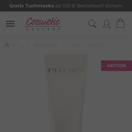
Gratis Tuchmaske
ab 100 € Bestellwert sichern
...
REINIGUNG
FOAM CLEANSER
AKTION