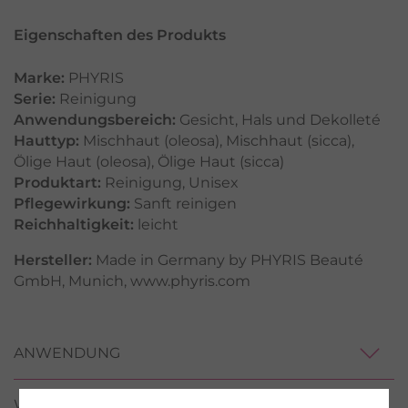
Eigenschaften des Produkts
Marke:
PHYRIS
Serie:
Reinigung
Anwendungsbereich:
Gesicht
,
Hals und Dekolleté
Hauttyp:
Mischhaut (oleosa)
,
Mischhaut (sicca)
,
Ölige Haut (oleosa)
,
Ölige Haut (sicca)
Produktart:
Reinigung
,
Unisex
Pflegewirkung:
Sanft reinigen
Reichhaltigkeit:
leicht
Hersteller:
Made in Germany by PHYRIS Beauté
GmbH, Munich, www.phyris.com
ANWENDUNG
WIRKSTOFFE / INCI