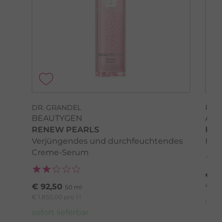
DR. GRANDEL
PHY
BEAUTYGEN
AQU
RENEW PEARLS
HY
Verjüngendes und durchfeuchtendes
Hyd
Creme-Serum
€ 4
€ 92,50
€ 970,
50 ml
€ 1.850,00 pro 1 l
sofo
sofort lieferbar