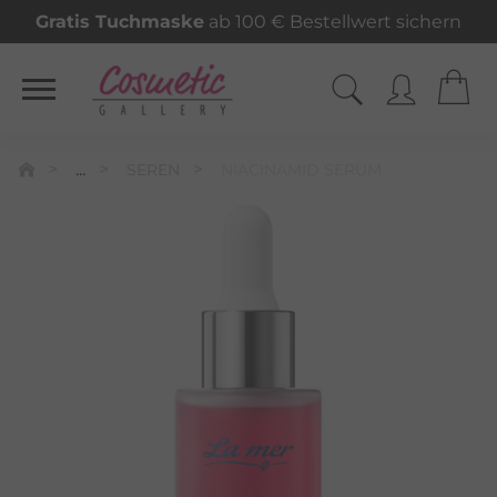
Gratis Tuchmaske
ab 100 € Bestellwert sichern
...
SEREN
NIACINAMID SERUM