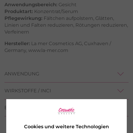
Anwendungsbereich:
Gesicht
Produktart:
Konzentrat/Serum
Pflegewirkung:
Fältchen aufpolstern
,
Glätten
,
Linien und Falten reduzieren
,
Rötungen reduzieren
,
Verfeinern
Hersteller:
La mer Cosmetics AG, Cuxhaven /
Germany, www.la-mer.com
ANWENDUNG
WIRKSTOFFE / INCI
BEWERTUNGEN
Cookies und weitere Technologien