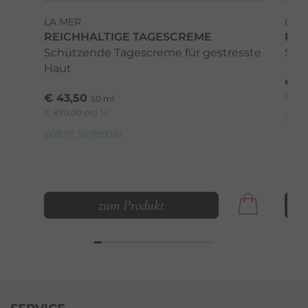
LA MER
LA 
REICHHALTIGE TAGESCREME
PRE
Schützende Tagescreme für gestresste
Spez
Haut
€ 7
€ 43,50
€ 1.58
50 ml
€ 870,00 pro 1 l
sofo
sofort lieferbar
zum Produkt