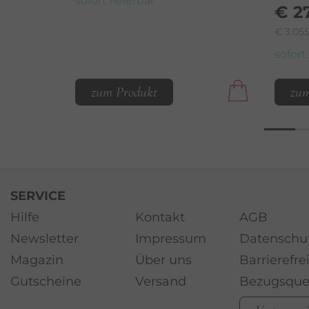
sofort lieferbar
€ 2
€ 3.055
sofort
zum Produkt
zum
SERVICE
Hilfe
Kontakt
AGB
Newsletter
Impressum
Datenschu
Magazin
Über uns
Barrierefre
Gutscheine
Versand
Bezugsque