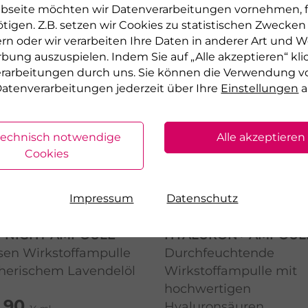
bseite möchten wir Datenverarbeitungen vornehmen, fü
tigen. Z.B. setzen wir Cookies zu statistischen Zwecke
AK
rn oder wir verarbeiten Ihre Daten in anderer Art und We
rbung auszuspielen. Indem Sie auf „Alle akzeptieren“ kli
verarbeitungen durch uns. Sie können die Verwendung v
atenverarbeitungen jederzeit über Ihre
Einstellungen
a
technisch notwendige
Alle akzeptieren
Cookies
Impressum
Datenschutz
R
LA MER
 NIGHT AMPOULE
HYALURON+ AMPOUL
sen Wirkstoffampulle
Durchfeuchtende
therischem Lavendelöl
Wirkstoffampulle mit
hochwertigen
,90
Hyaluronsäuren