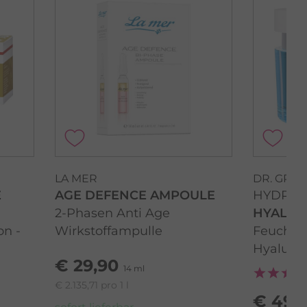
LA MER
DR. GRA
E
AGE DEFENCE AMPOULE
HYDRO 
2-Phasen Anti Age
HYALUR
on -
Wirkstoffampulle
Feuchtig
Hyaluro
€ 29,90
14 ml
€ 2.135,71 pro 1 l
€ 49,