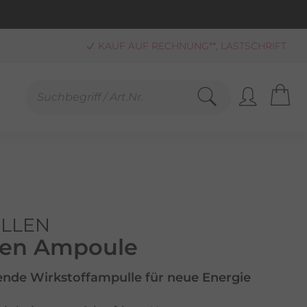
KAUF AUF RECHNUNG**, LASTSCHRIFT
PAYPAL
SCHNELLE LIEFERUNG (BEI VERFÜGBARKEIT)
FREUNDLICHER SERVICE 0800-808159
GEPRÜFTER, ZERTIFIZIERTER SHOP
SANDKOSTENFREIE LIEFERUNG AB 25,00 € BESTELLWERT
LLEN
en Ampoule
rende Wirkstoffampulle für neue Energie