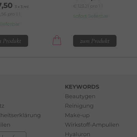
7,50
€ 123,21 pro 1 l
3 x 3 ml
,56 pro 1 l
sofort lieferbar
 lieferbar
 Produkt
zum Produkt
KEYWORDS
Beautygen
tz
Reinigung
iheitserklärung
Make-up
llen
Wirkstoff-Ampullen
Hyaluron