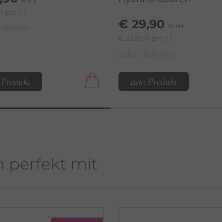
14 ml
1 pro 1 l
€ 29,90
14 ml
lieferbar
€ 2.135,71 pro 1 l
sofort lieferbar
 Produkt
zum Produkt
h perfekt mit