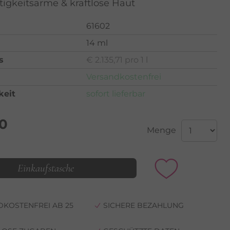
tigkeitsarme & kraftlose Haut
61602
14 ml
s
€ 2.135,71 pro 1 l
Versandkostenfrei
keit
sofort lieferbar
90
Menge
Einkaufstasche
KOSTENFREI AB 25
SICHERE BEZAHLUNG