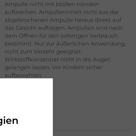
Ampulle nicht mit bloßen Händen
aufbrechen. Ampulleninhalt nicht aus der
abgebrochenen Ampulle heraus direkt auf
das Gesicht auftragen. Ampullen sind nach
dem Öffnen für den sofortigen Verbrauch
bestimmt. Nur zur äußerlichen Anwendung,
nicht zum Verzehr geeignet.
Wirkstoffkonzentrat nicht in die Augen
gelangen lassen. Vor Kindern sicher
aufbewahren.
gien