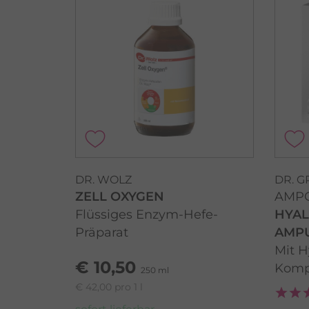
DR. WOLZ
DR. 
ZELL OXYGEN
AMPO
Flüssiges Enzym-Hefe-
HYA
Präparat
AMP
Mit H
€ 10,50
Komp
250 ml
€ 42,00 pro 1 l