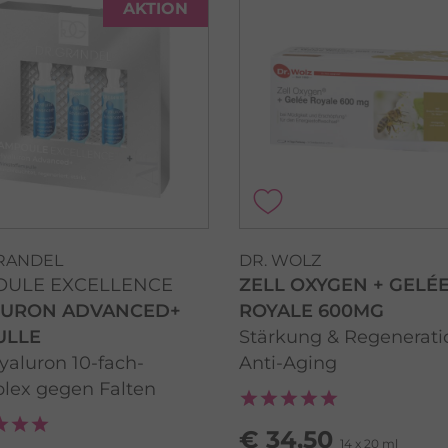
AKTION
GRANDEL
DR. WOLZ
ULE EXCELLENCE
ZELL OXYGEN + GELÉ
LURON ADVANCED+
ROYALE 600MG
ULLE
Stärkung & Regenerati
yaluron 10-fach-
Anti-Aging
lex gegen Falten
€ 34,50
14 x 20 ml