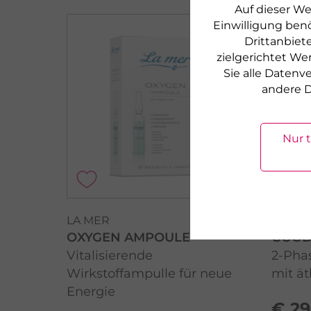
Auf dieser We
Einwilligung benö
Drittanbiete
zielgerichtet We
Sie alle Daten
andere D
Nur 
LA MER
LA ME
OXYGEN AMPOULE
GOOD
Vitalisierende
2-Pha
Wirkstoffampulle für neue
mit ä
Energie
€ 29