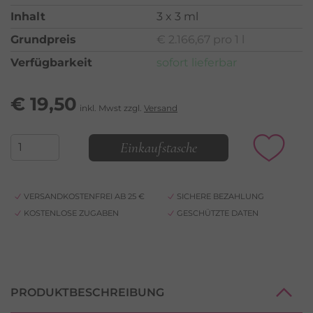
Inhalt
3 x 3 ml
Grundpreis
€ 2.166,67 pro 1 l
Verfügbarkeit
sofort lieferbar
€
19,50
inkl. Mwst zzgl.
Versand
Einkaufstasche
VERSANDKOSTENFREI AB 25 €
SICHERE BEZAHLUNG
KOSTENLOSE ZUGABEN
GESCHÜTZTE DATEN
PRODUKTBESCHREIBUNG