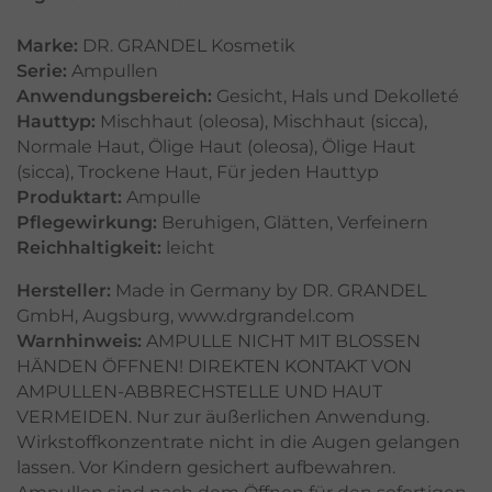
Marke:
DR. GRANDEL Kosmetik
Serie:
Ampullen
Anwendungsbereich:
Gesicht
,
Hals und Dekolleté
Hauttyp:
Mischhaut (oleosa)
,
Mischhaut (sicca)
,
Normale Haut
,
Ölige Haut (oleosa)
,
Ölige Haut
(sicca)
,
Trockene Haut
,
Für jeden Hauttyp
Produktart:
Ampulle
Pflegewirkung:
Beruhigen
,
Glätten
,
Verfeinern
Reichhaltigkeit:
leicht
Hersteller:
Made in Germany by DR. GRANDEL
GmbH, Augsburg, www.drgrandel.com
Warnhinweis:
AMPULLE NICHT MIT BLOSSEN
HÄNDEN ÖFFNEN! DIREKTEN KONTAKT VON
AMPULLEN-ABBRECHSTELLE UND HAUT
VERMEIDEN. Nur zur äußerlichen Anwendung.
Wirkstoffkonzentrate nicht in die Augen gelangen
lassen. Vor Kindern gesichert aufbewahren.