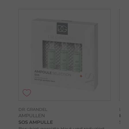
DR. GRANDEL
LA 
AMPULLEN
KLÄ
SOS AMPULLE
Sanf
Beruhigt gereizte Haut und reduziert