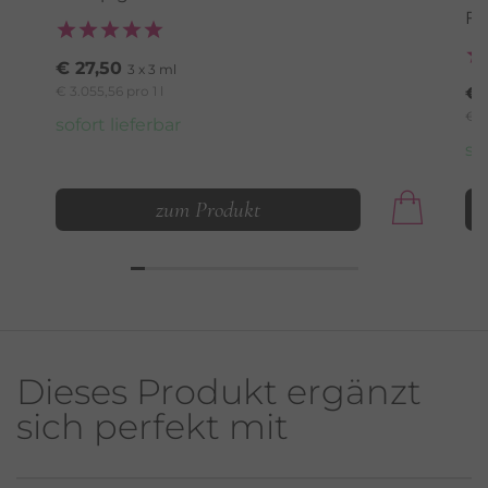
Fa
€ 27,50
3 x 3 ml
€ 3.055,56 pro 1 l
€ 
€ 3
sofort lieferbar
so
zum Produkt
Dieses Produkt ergänzt
sich perfekt mit