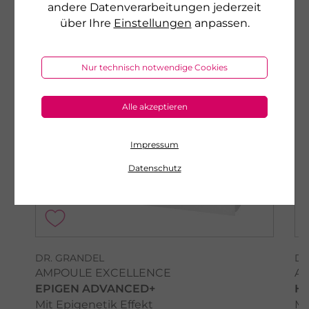
andere Datenverarbeitungen jederzeit
über Ihre
Einstellungen
anpassen.
Nur technisch notwendige Cookies
Alle akzeptieren
Impressum
Datenschutz
DR. GRANDEL
DR
AMPOULE EXCELLENCE
A
EPIGEN ADVANCED+
H
Mit Epigenetik Effekt
Mi