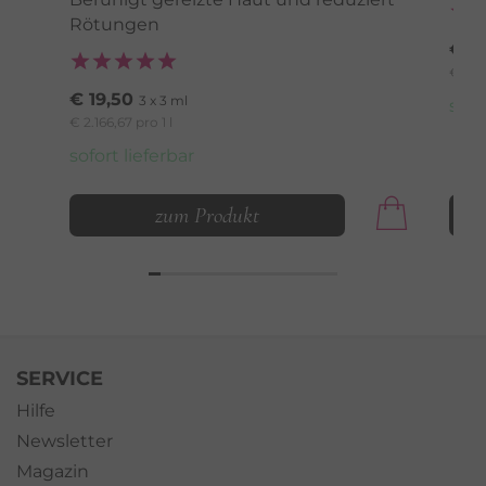
Rötungen
€ 19
€ 130,
€ 19,50
3 x 3 ml
sofo
€ 2.166,67 pro 1 l
sofort lieferbar
zum Produkt
SERVICE
Hilfe
Newsletter
Magazin