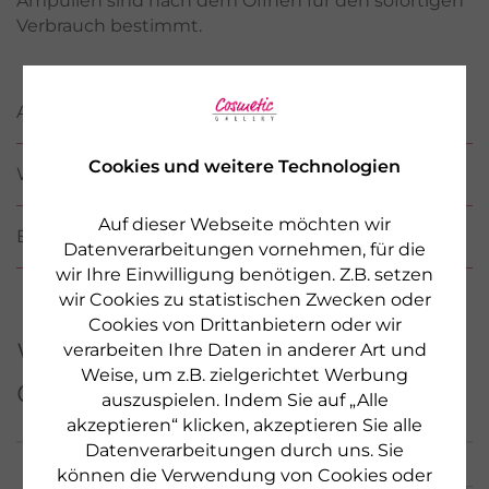
Ampullen sind nach dem Öffnen für den sofortigen
Verbrauch bestimmt.
ANWENDUNG
Cookies und weitere Technologien
WIRKSTOFFE / INCI
Auf dieser Webseite möchten wir
BEWERTUNGEN
(1)
Datenverarbeitungen vornehmen, für die
wir Ihre Einwilligung benötigen. Z.B. setzen
wir Cookies zu statistischen Zwecken oder
Cookies von Drittanbietern oder wir
Weitere Produkte aus
verarbeiten Ihre Daten in anderer Art und
Weise, um z.B. zielgerichtet Werbung
dieser Serie
auszuspielen. Indem Sie auf „Alle
akzeptieren“ klicken, akzeptieren Sie alle
Datenverarbeitungen durch uns. Sie
können die Verwendung von Cookies oder