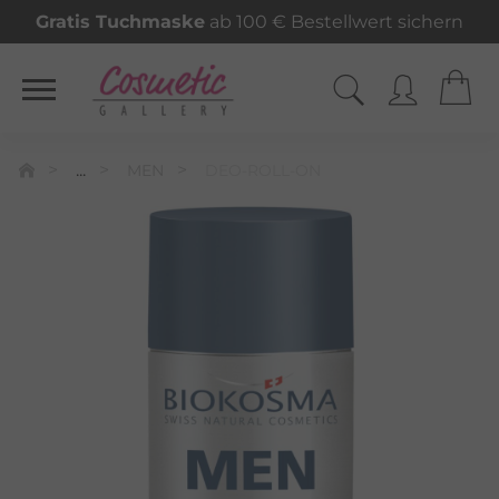
Gratis Tuchmaske
ab 100 € Bestellwert sichern
...
MEN
DEO-ROLL-ON