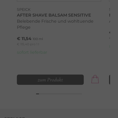
SPEICK
SPE
AFTER SHAVE BALSAM SENSITIVE
MEN
Belebende Frische und wohltuende
Akti
Pflege
€ 6,
€ 11,54
€ 41,7
100 ml
€ 115,40 pro 1 l
sofo
sofort lieferbar
zum Produkt