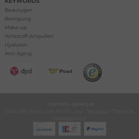
KEYWORDS
Beautygen
Reinigung
Make-up
Wirkstoff-Ampullen
Hyaluron
Anti-Aging
cosmetic-gallery.at
2026 Alle Preise inkl. MwSt., zzgl. *
Versand
| **Bonität
vorausgesetzt