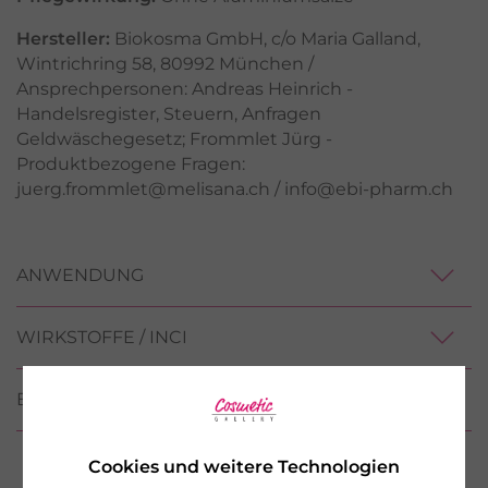
Hersteller:
Biokosma GmbH, c/o Maria Galland,
Wintrichring 58, 80992 München /
Ansprechpersonen: Andreas Heinrich -
Handelsregister, Steuern, Anfragen
Geldwäschegesetz; Frommlet Jürg -
Produktbezogene Fragen:
juerg.frommlet@melisana.ch / info@ebi-pharm.ch
ANWENDUNG
WIRKSTOFFE / INCI
BEWERTUNGEN
Cookies und weitere Technologien