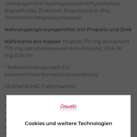
Überzugsmittel Hydroxypropylmethylcellulose
(Kapselhülle), Zinkcitrat, Propolispulver (5%),
Trennmittel Magnesiumstearat
Nahrungsergänzungsmittel mit Propolis und Zink
Nährwerte pro Kapsel:
Propolis 170 mg (entspricht
770 mg naturbelassenem Roh-Propolis), Zink 10
mg (100 %*)
* Referenzmenge nach EU-
Lebensmittelinformationsverordnung
VERPACKUNG: Faltschachtel
Die Verträglichkeit und Aufnahme von Zink sind
abends übrigens am besten. Vegan oder
vegetarisch lebende Menschen sollten besonders
auf ihre Zinkversorgung achten, da Zink aus
Cookies und weitere Technologien
pflanzlichen Nahrungsmitteln nur schlecht
aufgenommen wird.