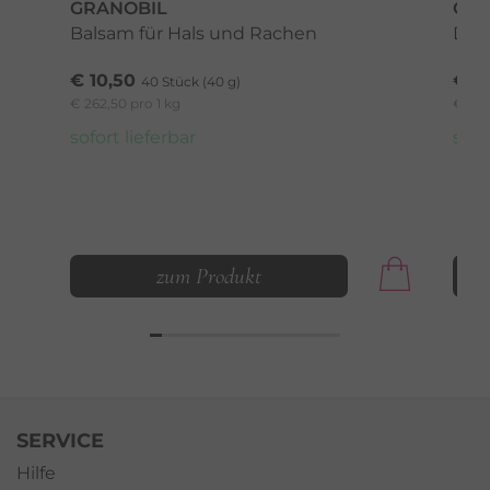
GRANOBIL
COE
Balsam für Hals und Rachen
Der 
€ 10,50
€ 18
40 Stück (40 g)
€ 262,50 pro 1 kg
€ 630
sofort lieferbar
sofo
zum Produkt
SERVICE
Hilfe