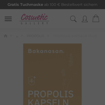
Gratis Tuchmaske
ab 100 € Bestellwert sichern
...
PROPOLIS
PROPOLIS KAPSELN PLUS