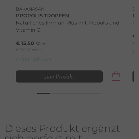
BAKANASAN
BA
PROPOLIS TROPFEN
P
Natürliches Immun-Plus mit Propolis und
Un
Vitamin C
€ 
€ 15,50
€ 4
30 ml
€ 516,67 pro 1 l
so
sofort lieferbar
zum Produkt
Dieses Produkt ergänzt
sich perfekt mit