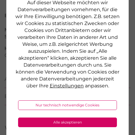
Auf dieser Webseite möchten wir
Datenverarbeitungen vornehmen, für die
Eigenschaften des Produkts
wir Ihre Einwilligung benötigen. Z.B. setzen
wir Cookies zu statistischen Zwecken oder
Marke:
Bakanasan
Cookies von Drittanbietern oder wir
Serie:
Propolis
verarbeiten Ihre Daten in anderer Art und
Weise, um z.B. zielgerichtet Werbung
Hersteller:
Hansa Naturheilmittel GmbH, Bremen /
auszuspielen. Indem Sie auf „Alle
Germany, www.bakanasan.de
akzeptieren“ klicken, akzeptieren Sie alle
Datenverarbeitungen durch uns. Sie
können die Verwendung von Cookies oder
andere Datenverarbeitungen jederzeit
ANWENDUNG
über Ihre
Einstellungen
anpassen.
BEWERTUNGEN
Nur technisch notwendige Cookies
Alle akzeptieren
Weitere Produkte aus