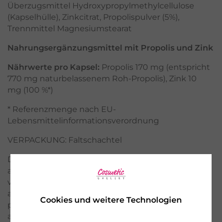
Überzugsmittel Hydroxypropylmethylcellulose
(Kapselhülle), Zinkcitrat, Propolispulver (5%),
Trennmittel Magnesiumstearat
Nahrungsergänzungsmittel mit Propolis und Zink
Nährwerte pro Kapsel:
Propolis 170 mg (entspricht
770 mg naturbelassenem Roh-Propolis), Zink 10
mg (100 %*)
* Referenzmenge nach EU-
Lebensmittelinformationsverordnung
VERPACKUNG: Faltschachtel
Die Verträglichkeit und Aufnahme von Zink sind
abends übrigens am besten. Vegan oder
vegetarisch lebende Menschen sollten besonders
auf ihre Zinkversorgung achten, da Zink aus
Cookies und weitere Technologien
pflanzlichen Nahrungsmitteln nur schlecht
aufgenommen wird.