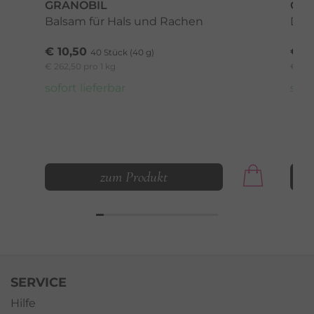
GRANOBIL
COE
Balsam für Hals und Rachen
Der 
€ 10,50
€ 18
40 Stück (40 g)
€ 262,50 pro 1 kg
€ 630
sofort lieferbar
sofo
zum Produkt
SERVICE
Hilfe