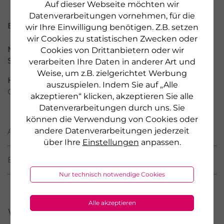
Auf dieser Webseite möchten wir
Datenverarbeitungen vornehmen, für die
Eigenschaften des Produkts
wir Ihre Einwilligung benötigen. Z.B. setzen
wir Cookies zu statistischen Zwecken oder
Marke:
Bakanasan
Cookies von Drittanbietern oder wir
Serie:
Propolis
verarbeiten Ihre Daten in anderer Art und
Weise, um z.B. zielgerichtet Werbung
Hersteller:
Hansa Naturheilmittel GmbH, Bremen /
auszuspielen. Indem Sie auf „Alle
Germany, www.bakanasan.de
akzeptieren“ klicken, akzeptieren Sie alle
Datenverarbeitungen durch uns. Sie
können die Verwendung von Cookies oder
andere Datenverarbeitungen jederzeit
ANWENDUNG
über Ihre
Einstellungen
anpassen.
BEWERTUNGEN
Nur technisch notwendige Cookies
Alle akzeptieren
Weitere Produkte aus