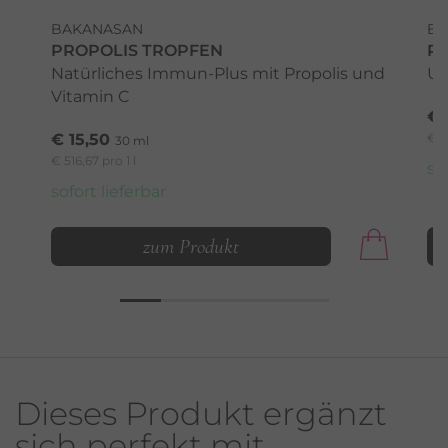
BAKANASAN
BA
PROPOLIS TROPFEN
P
Natürliches Immun-Plus mit Propolis und
Un
Vitamin C
€ 
€ 15,50
€ 4
30 ml
€ 516,67 pro 1 l
so
sofort lieferbar
zum Produkt
Dieses Produkt ergänzt
sich perfekt mit