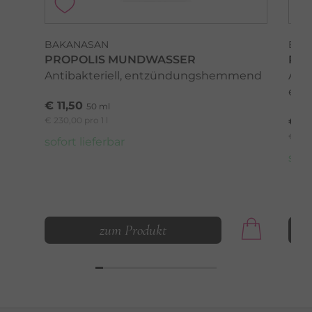
BAKANASAN
BAK
PROPOLIS MUNDWASSER
PRO
Antibakteriell, entzündungshemmend
Anti
ent
€ 11,50
50 ml
€ 230,00 pro 1 l
€ 11
€ 575,
sofort lieferbar
sofo
zum Produkt