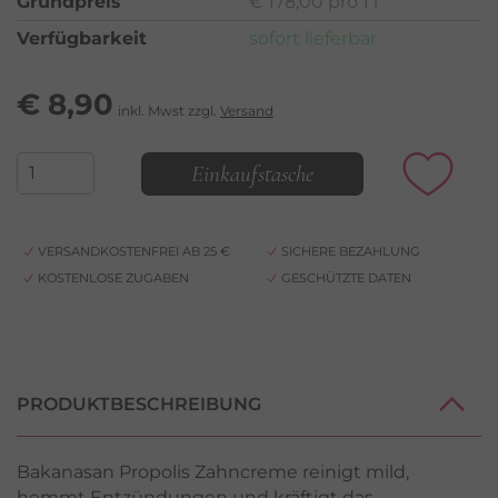
Grundpreis
€ 178,00 pro 1 l
Verfügbarkeit
sofort lieferbar
€
8,90
inkl. Mwst zzgl.
Versand
Einkaufstasche
VERSANDKOSTENFREI AB 25 €
SICHERE BEZAHLUNG
KOSTENLOSE ZUGABEN
GESCHÜTZTE DATEN
PRODUKTBESCHREIBUNG
Bakanasan Propolis Zahncreme reinigt mild,
hemmt Entzündungen und kräftigt das