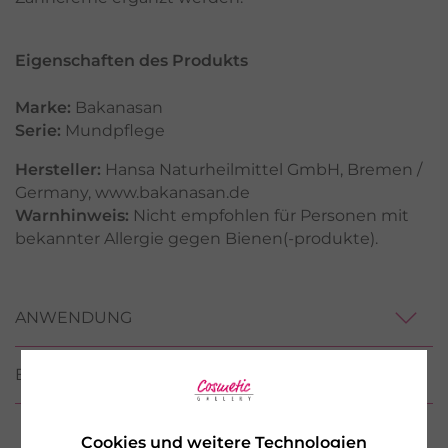
Eigenschaften des Produkts
Marke:
Bakanasan
Serie:
Mundpflege
Hersteller:
Hansa Naturheilmittel GmbH, Bremen /
Germany, www.bakanasan.de
Warnhinweis:
Nicht empfohlen für Personen mit
bekannter Allergie gegen Bienen(-produkte).
ANWENDUNG
BEWERTUNGEN
Cookies und weitere Technologien