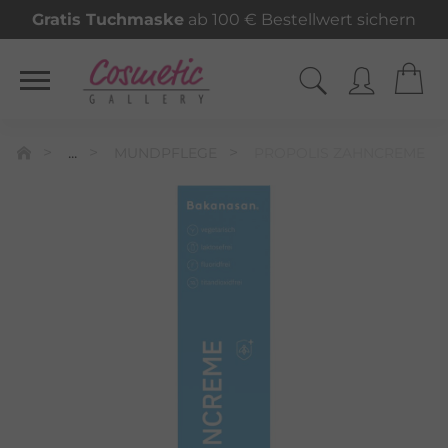
Gratis Tuchmaske
ab 100 € Bestellwert sichern
...
MUNDPFLEGE
PROPOLIS ZAHNCREME