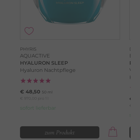
PHYRIS
DR.
AQUACTIVE
BEA
HYALURON SLEEP
REN
Hyaluron Nachtpflege
Ver
Hau
€ 48,50
50 ml
€ 970,00 pro 1 l
€ 9
€ 1.85
sofort lieferbar
sofo
zum Produkt