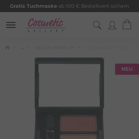
Gratis Tuchmaske
ab 100 € Bestellwert sichern
...
AUGEN MAKE-UP
EYESHADOW TRIO
NEU