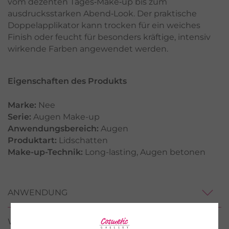
vom dezenten Tages‑Make‑up bis zum
ausdrucksstarken Abend‑Look. Der praktische
Doppelapplikator kann trocken für ein weiches
Finish oder feucht für besonders kräftige, intensiv
wirkende Farben angewendet werden.
Eigenschaften des Produkts
Marke:
Nee
Serie:
Augen Make-up
Anwendungsbereich:
Augen
Produktart:
Lidschatten
Make-up-Technik:
Long-lasting
,
Augen betonen
ANWENDUNG
WIRKSTOFFE / INCI