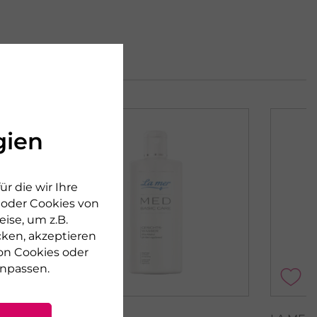
gien
r die wir Ihre
n oder Cookies von
ise, um z.B.
cken, akzeptieren
on Cookies oder
npassen.