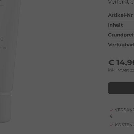
Verleiht 
Artikel-Nr
Inhalt
Grundprei
Verfügbar
€
14,9
inkl. Mwst z
VERSAND
€
KOSTEN