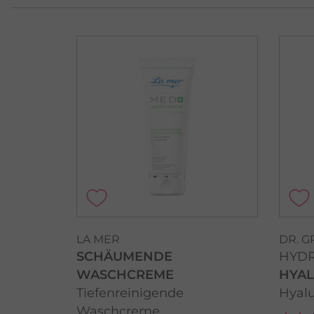
LA MER
DR. 
SCHÄUMENDE
HYDR
WASCHCREME
HYA
Tiefenreinigende
Hyalu
Waschcreme