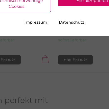
R
LA MER
technisch notwendige
Alle akzeptieren
IGUNGSGEL
NACHTCREME
Cookies
einigendes Gel
Regenerierend über N
Impressum
Datenschutz
,50
€ 33,50
100 ml
50 ml
 pro 1 l
€ 670,00 pro 1 l
lieferbar
sofort lieferbar
 Produkt
zum Produkt
h perfekt mit