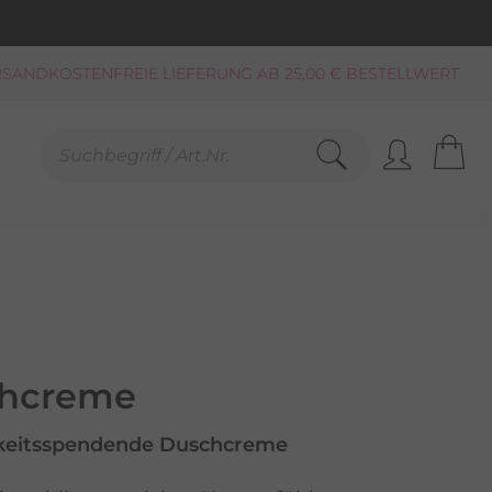
KAUF AUF RECHNUNG**, LASTSCHRIFT
PAYPAL
SCHNELLE LIEFERUNG (BEI VERFÜGBARKEIT)
FREUNDLICHER SERVICE 0800-808159
GEPRÜFTER, ZERTIFIZIERTER SHOP
SANDKOSTENFREIE LIEFERUNG AB 25,00 € BESTELLWERT
hcreme
keitsspendende Duschcreme