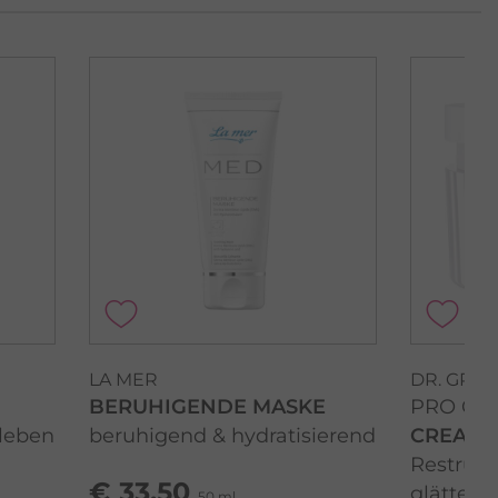
LA MER
DR. GRA
BERUHIGENDE MASKE
PRO CO
leben
beruhigend & hydratisierend
CREAM
Restrukt
€ 33,50
glätten
50 ml