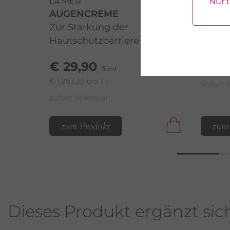
LA MER
LA ME
Nur 
AUGENCREME
REIN
Zur Stärkung der
Mild r
Hautschutzbarriere
€ 19
€ 29,90
€ 195,00
15 ml
€ 1.993,33 pro 1 l
sofort 
sofort lieferbar
zum Produkt
zum
Dieses Produkt ergänzt sic