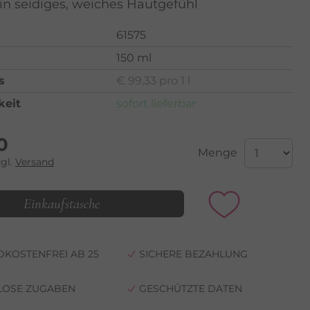
ein seidiges, weiches Hautgefühl
61575
150 ml
s
€ 99,33 pro 1 l
keit
sofort lieferbar
0
Menge
zgl.
Versand
Einkaufstasche
KOSTENFREI AB 25
SICHERE BEZAHLUNG
LOSE ZUGABEN
GESCHÜTZTE DATEN