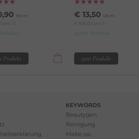
0,90
€ 13,50
150 ml
125 ml
3 pro 1 l
€ 108,00 pro 1 l
 lieferbar
sofort lieferbar
 Produkt
zum Produkt
KEYWORDS
Beautygen
tz
Reinigung
iheitserklärung
Make-up