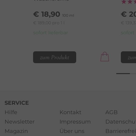
€ 18,90
€ 2
100 ml
€ 189,00 pro 1 l
€ 139,3
sofort lieferbar
sofort
zum Produkt
zum
SERVICE
Hilfe
Kontakt
AGB
Newsletter
Impressum
Datenschu
Magazin
Über uns
Barrierefre