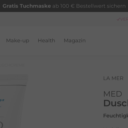
Gratis Tuchmaske
ab 100 € Bestellwert sichern
Make-up
Health
Magazin
VER
USCHCREME
LA MER
MED
Dusc
Feuchtig