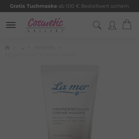
Gratis Tuchmaske
ab 100 € Bestellwert sichern
...
MASKEN
MEERESSCHLICK CREME MASKE