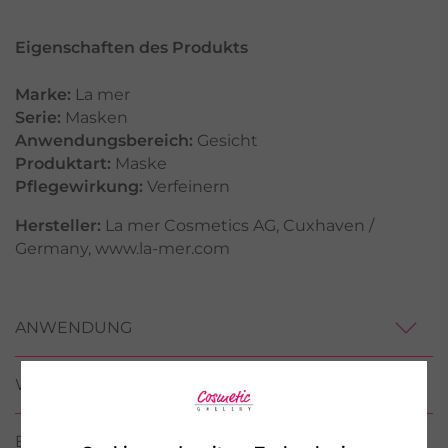
Eigenschaften des Produkts
Marke:
La mer
Serie:
Masken
Anwendungsbereich:
Gesicht
Produktart:
Maske
Pflegewirkung:
Verfeinern
Hersteller:
La mer Cosmetics AG, Cuxhaven /
Germany, www.la-mer.com
ANWENDUNG
WIRKSTOFFE / INCI
BEWERTUNGEN