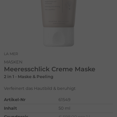
LA MER
MASKEN
Meeresschlick Creme Maske
2 in 1 - Maske & Peeling
Verfeinert das Hautbild & beruhigt
Artikel-Nr
61549
Inhalt
50 ml
Grundpreis
€ 598,00 pro 1 l