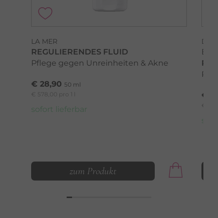
LA MER
DR.
REGULIERENDES FLUID
EXP
Pflege gegen Unreinheiten & Akne
PUR
Pfle
€ 28,90
50 ml
€ 578,00 pro 1 l
€ 3
€ 750,
sofort lieferbar
sofo
zum Produkt