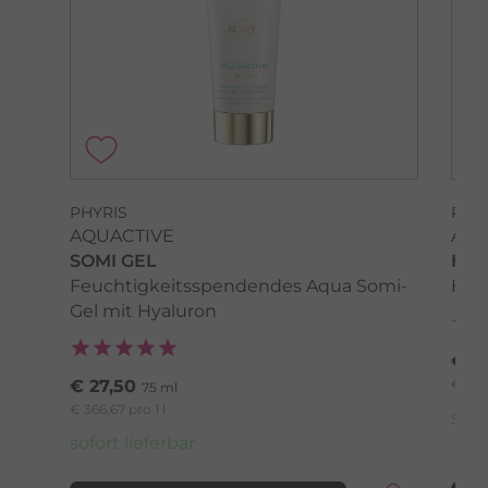
PHYRIS
PHY
AQUACTIVE
AQU
SOMI GEL
HY
Feuchtigkeitsspendendes Aqua Somi-
Hyd
Gel mit Hyaluron
€ 4
€ 27,50
€ 970,
75 ml
€ 366,67 pro 1 l
sofo
sofort lieferbar