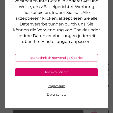
verarbeiten Ihre Daten in anderer Art und
Weise, um z.B. zielgerichtet Werbung
auszuspielen. Indem Sie auf „Alle
akzeptieren“ klicken, akzeptieren Sie alle
Datenverarbeitungen durch uns. Sie
können die Verwendung von Cookies oder
andere Datenverarbeitungen jederzeit
über Ihre
Einstellungen
anpassen.
GEHWOL
G
Nur technisch notwendige Cookies
ZEHENTEILER GD
Z
Schutz vor Reibung bei eng anliegenden
Er
Alle akzeptieren
Zehen
de
€ 8,90
€ 
Impressum
3 Stück
sofort lieferbar
so
Datenschutz