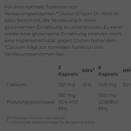
Für eine normale Funktion von
Verdauungsenzymen.* Gluten Enzym Dr. Wolz ist
dazu bestimmt, die Verdauung in einer
glutenarmen Ernährung zu unterstützen. Es kann
weder eine glutenarme Ernährung ersetzen noch
eine Hypersensitivität gegen Gluten behandeln.
*Calcium trägt zur normalen Funktion von
Verdauungsenzymen bei.
3
6
1
NRV
NR
Kapseln
Kapseln
Calcium
120 mg
15 %
240 mg
30 
180 mg
360 mg
Prolyloligopeptidase
(104.400
(208.800
PPI)
PPI)
PPI: Protease Picomole International
1
in Prozent der Referenzmenge für die tägliche Zufuhr