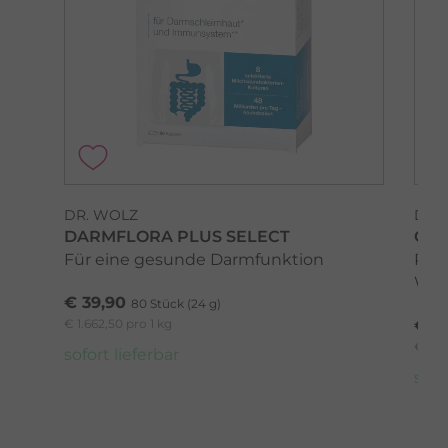
DR. WOLZ
DR.
DARMFLORA PLUS SELECT
GRA
Für eine gesunde Darmfunktion
Regu
Wei
€ 39,90
80 Stück (24 g)
€ 1.662,50 pro 1 kg
€ 5
€ 27,
sofort lieferbar
sofo