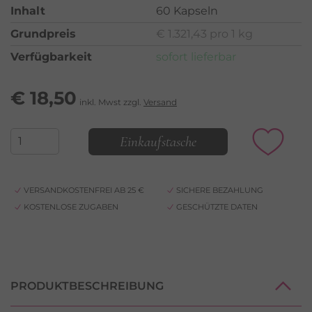
Inhalt
60 Kapseln
Grundpreis
€ 1.321,43 pro 1 kg
Verfügbarkeit
sofort lieferbar
€
18,50
inkl. Mwst zzgl.
Versand
Einkaufstasche
VERSANDKOSTENFREI AB 25 €
SICHERE BEZAHLUNG
KOSTENLOSE ZUGABEN
GESCHÜTZTE DATEN
PRODUKTBESCHREIBUNG