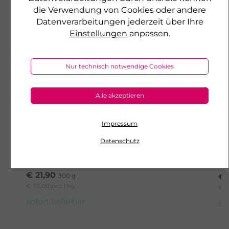
die Verwendung von Cookies oder andere
Datenverarbeitungen jederzeit über Ihre
Einstellungen
anpassen.
Nur technisch notwendige Cookies
Alle akzeptieren
DR. WOLZ
DR
Impressum
BALLASTSTOFF KOMPLEX
D
Perfekte Ergänzung für die
Fü
Datenschutz
Darmgesundheit
€ 21,90
300 g
€ 
€ 73,00 pro 1 kg
€ 9
sofort lieferbar
so