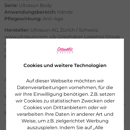
Serie:
Ultrasun Body
Anwendungsbereich:
Hände
Pflegewirkung:
Anti-Age
Hersteller:
Ultrasun AG, Zürich / Schweiz,
www.ultrasun.com, c/o Grieshaber Logistics Group
AG, Industry Solutions / Office C, Warmbacher
Strasse 80, DE - 79618 Rheinfelden, Kontaktperson:
Marcel Widmann, marcel.widmann@ultrasun.ch
Cookies und weitere Technologien
ANWENDUNG
Auf dieser Webseite möchten wir
Datenverarbeitungen vornehmen, für die
wir Ihre Einwilligung benötigen. Z.B. setzen
WIRKSTOFFE / INCI
wir Cookies zu statistischen Zwecken oder
Cookies von Drittanbietern oder wir
BEWERTUNGEN
verarbeiten Ihre Daten in anderer Art und
Weise, um z.B. zielgerichtet Werbung
auszuspielen. Indem Sie auf „Alle