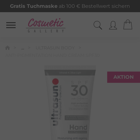
Gratis Tuchmaske
ab 100 € Bestellwert sichern
...
ULTRASUN BODY
ANTI-PIGMENTATION HAND CREAM SPF30
AKTION