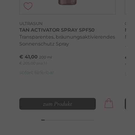
ULTRASUN
GEH
TAN ACTIVATOR SPRAY SPF50
NAG
Transparentes, bräunungsaktivierendes
Mach
Sonnenschutz Spray
€ 41,00
200 ml
€ 14
€ 205,00 pro 1 l
€ 4.83
sofort lieferbar
sofo
zum Produkt