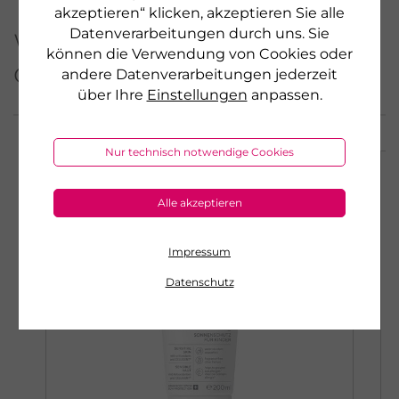
akzeptieren“ klicken, akzeptieren Sie alle
Datenverarbeitungen durch uns. Sie
Weitere Produkte aus
können die Verwendung von Cookies oder
dieser Serie
andere Datenverarbeitungen jederzeit
über Ihre
Einstellungen
anpassen.
Nur technisch notwendige Cookies
AKTION
Alle akzeptieren
Impressum
Datenschutz