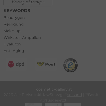
Vertrag widerrufen
KEYWORDS
Beautygen
Reinigung
Make-up
Wirkstoff-Ampullen
Hyaluron
Anti-Aging
cosmetic-gallery.at
2026 Alle Preise inkl. MwSt., zzgl. *
Versand
| **Bonität
vorausgesetzt