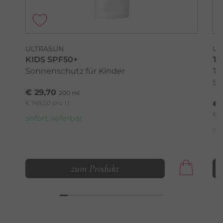
ULTRASUN
UL
KIDS SPF50+
TA
Sonnenschutz für Kinder
Tr
So
€ 29,70
200 ml
€ 148,50 pro 1 l
€ 
€ 2
sofort lieferbar
so
zum Produkt