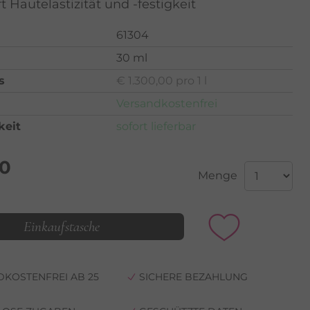
t Hautelastizität und -festigkeit
61304
30 ml
s
€ 1.300,00 pro 1 l
Versandkostenfrei
keit
sofort lieferbar
00
Menge
Einkaufstasche
KOSTENFREI AB 25
SICHERE BEZAHLUNG