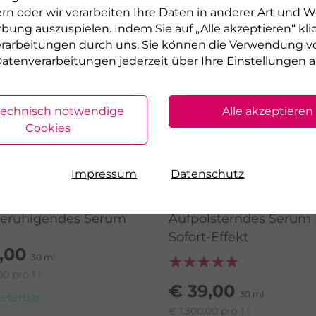
AK
rn oder wir verarbeiten Ihre Daten in anderer Art und We
rbung auszuspielen. Indem Sie auf „Alle akzeptieren“ kli
verarbeitungen durch uns. Sie können die Verwendung v
atenverarbeitungen jederzeit über Ihre
Einstellungen
a
technisch notwendige
Alle akzeptieren
Cookies
Impressum
Datenschutz
R
LA MER
MIDE SERUM
HYALURON SERUM
eruhigendes Serum
Aufpolsterndes Serum 
Sofort-Effekt
,00
30 ml
00 pro 1 l
€ 39,00
30 ml
lieferbar
€ 1.300,00 pro 1 l