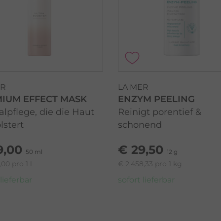
ER
LA MER
IUM EFFECT MASK
ENZYM PEELING
alpflege, die die Haut
Reinigt porentief &
lstert
schonend
9,00
€ 29,50
50 ml
12 g
,00 pro 1 l
€ 2.458,33 pro 1 kg
 lieferbar
sofort lieferbar