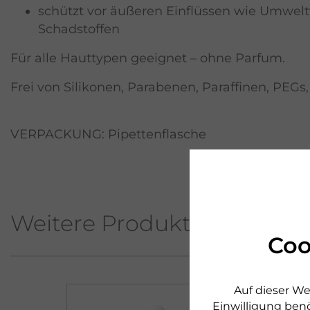
schützt vor äußeren Einflüssen wie Umwel
Schadstoffen
Für alle Hauttypen geeignet – ohne Parfum.
Frei von Silikonen, Parabenen, Paraffinen, PEGs
VERPACKUNG: Pipettenflasche
Weitere Produkte aus diese
Coo
Auf dieser We
Einwilligung benö