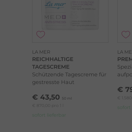
LA MER
LA M
REICHHALTIGE
PREM
TAGESCREME
Spezi
Schützende Tagescreme für
aufpo
gestresste Haut
€ 7
€ 43,50
€ 1.580
50 ml
€ 870,00 pro 1 l
sofort
sofort lieferbar