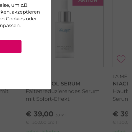
TION
AKTION
ise, um z.B.
cken, akzeptieren
on Cookies oder
npassen.
LA MER
LA MER
BAKUCHIOL SERUM
NIACI
mit
Faltenreduzierendes Serum
Hautbi
mit Sofort-Effekt
Serum
€ 39,00
€ 39
30 ml
€ 1.300,00 pro 1 l
€ 1.300,00
sofort lieferbar
sofort li