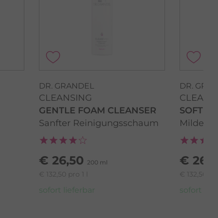
DR. GRANDEL
DR. GRA
CLEANSING
CLEANS
GENTLE FOAM CLEANSER
SOFT TO
Sanfter Reinigungsschaum
Mildes G
€ 26,50
€ 26,5
200 ml
€ 132,50 pro 1 l
€ 132,50 pro
sofort lieferbar
sofort lief