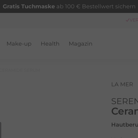
Gratis Tuchmaske
ab 100 € Bestellwert sichern
Make-up
Health
Magazin
VER
CERAMIDE SERUM
LA MER
SERE
Cera
Hautberu