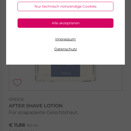
Nur technisch notwendige Cookies
Alle akzeptieren
Impressum
Datenschutz
SPEICK
AFTER SHAVE LOTION
Für strapazierte Gesichtshaut
€ 11,88
100 ml