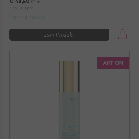
€ 48,50
50 ml
€ 970,00 pro 1 l
sofort lieferbar
zum Produkt
AKTION