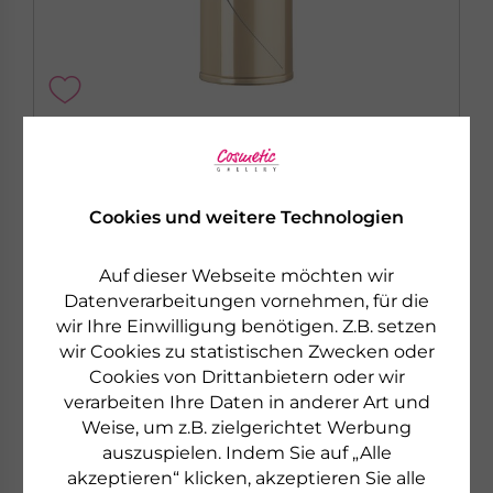
PHYRIS
EYE ZONE
GOLDEN CREAM & MASK
Cookies und weitere Technologien
Hyaluron Augen-Pflege
Auf dieser Webseite möchten wir
Datenverarbeitungen vornehmen, für die
€ 38,50
15 ml
wir Ihre Einwilligung benötigen. Z.B. setzen
€ 2.566,67 pro 1 l
wir Cookies zu statistischen Zwecken oder
sofort lieferbar
Cookies von Drittanbietern oder wir
verarbeiten Ihre Daten in anderer Art und
zum Produkt
Weise, um z.B. zielgerichtet Werbung
auszuspielen. Indem Sie auf „Alle
akzeptieren“ klicken, akzeptieren Sie alle