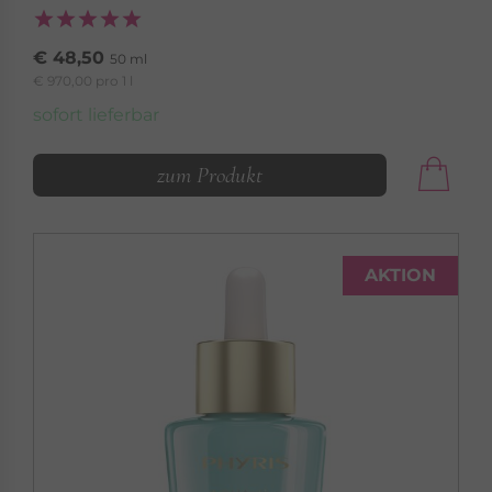
€ 48,50
50 ml
€ 970,00 pro 1 l
sofort lieferbar
zum Produkt
AKTION