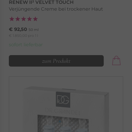
RENEW II² VELVET TOUCH
Verjüngende Creme bei trockener Haut
€ 92,50
50 ml
€ 1.850,00 pro 1 l
sofort lieferbar
zum Produkt