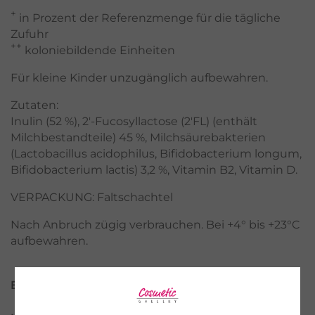
+
in Prozent der Referenzmenge für die tägliche
Zufuhr
++
koloniebildende Einheiten
Für kleine Kinder unzugänglich aufbewahren.
Zutaten:
Inulin (52 %), 2'-Fucosyllactose (2'FL) (enthält
Milchbestandteile) 45 %, Milchsäurebakterien
(Lactobacillus acidophilus, Bifidobacterium longum,
Bifidobacterium lactis) 3,2 %, Vitamin B2, Vitamin D.
VERPACKUNG: Faltschachtel
Nach Anbruch zügig verbrauchen. Bei +4° bis +23°C
aufbewahren.
Eigenschaften des Produkts