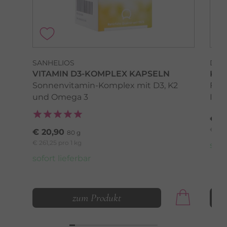
SANHELIOS
DR.
VITAMIN D3-KOMPLEX KAPSELN
KI
Sonnenvitamin-Komplex mit D3, K2
Für 
und Omega 3
Imm
€ 2
€ 315
€ 20,90
80 g
€ 261,25 pro 1 kg
sofo
sofort lieferbar
zum Produkt