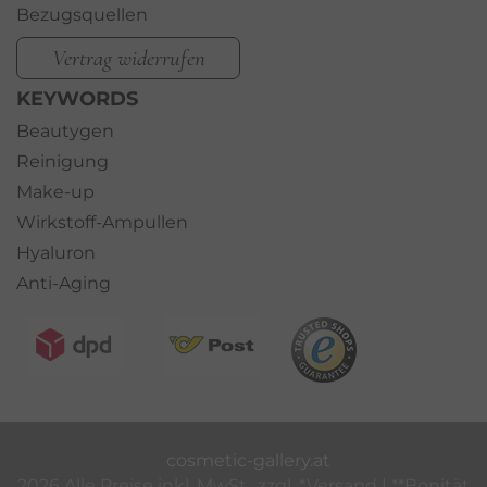
Bezugsquellen
Vertrag widerrufen
KEYWORDS
Beautygen
Reinigung
Make-up
Wirkstoff-Ampullen
Hyaluron
Anti-Aging
cosmetic-gallery.at
2026 Alle Preise inkl. MwSt., zzgl. *
Versand
| **Bonität