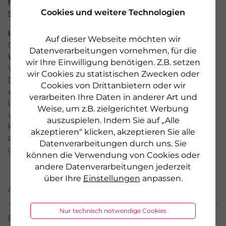
Marke:
DR. WOLZ
Cookies und weitere Technologien
Serie:
Darmgesund
Hersteller:
Dr. Wolz Zell GmbH, Geisenheim /
Auf dieser Webseite möchten wir
Germany, www.wolz.de
Datenverarbeitungen vornehmen, für die
Warnhinweis:
Die angegebene empfohlene
wir Ihre Einwilligung benötigen. Z.B. setzen
Verzehrmenge darf nicht überschritten werden.
wir Cookies zu statistischen Zwecken oder
Darmflora plus Kinder + Familie nicht verwenden,
Cookies von Drittanbietern oder wir
wenn am selben Tag Muttermilch oder andere
verarbeiten Ihre Daten in anderer Art und
Lebensmittel mit zugesetzter 2'-Fucosyllactose
Weise, um z.B. zielgerichtet Werbung
verzehrt werden. Nahrungsergänzungsmittel sind
auszuspielen. Indem Sie auf „Alle
kein Ersatz für eine ausgewogene und
akzeptieren“ klicken, akzeptieren Sie alle
abwechslungsreiche Ernährung sowie eine
Datenverarbeitungen durch uns. Sie
gesunde Lebensweise.
können die Verwendung von Cookies oder
andere Datenverarbeitungen jederzeit
über Ihre
Einstellungen
anpassen.
ANWENDUNG
Nur technisch notwendige Cookies
BEWERTUNGEN