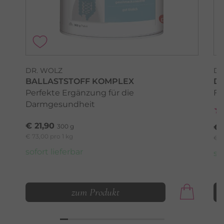
DR. WOLZ
DR
BALLASTSTOFF KOMPLEX
D
Perfekte Ergänzung für die
Fü
Darmgesundheit
€ 21,90
300 g
€ 
€ 73,00 pro 1 kg
€ 9
sofort lieferbar
so
zum Produkt