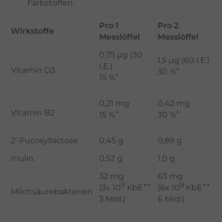
Farbstoffen.
Pro 1
Pro 2
Wirkstoffe
Messlöffel
Messlöffel
0,75 µg (30
1,5 µg (60 I.E.)
I.E.)
+
Vitamin D3
30 %
+
15 %
0,21 mg
0,42 mg
+
+
Vitamin B2
15 %
30 %
2'-Fucosyllactose
0,45 g
0,89 g
Inulin
0,52 g
1,0 g
32 mg
63 mg
9
++
9
++
(3x 10
KbE
(6x 10
KbE
Milchsäurebakterien
3 Mrd.)
6 Mrd.)